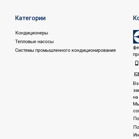
Категории
К
Кондиционеры
Тепловые насосы
фе
Системы промышленного кондиционирования
пр
Вз
за
на
Мы
со
По
По
Ин