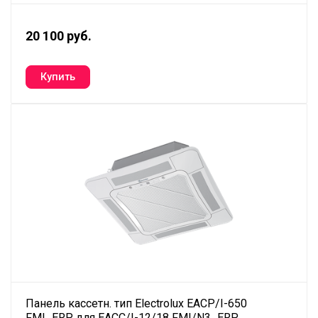
20 100 руб.
Панель кассетн. тип Electrolux EACP/I-650
FMI_ERP для ЕАCC/I-12/18 FMI/N3_ERP