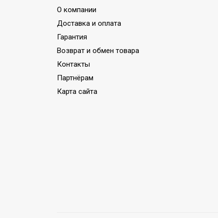
Высота товара
55
О компании
Хладагент
R32
Доставка и оплата
Wi-Fi модуль
Нет
Гарантия
Возврат и обмен товара
Глубина товара
30
Контакты
Срок службы
10 лет
Партнёрам
Мин.
Карта сайта
производительность
2,58
обогрева
Макс. уровень шума
50
внешнего блока
Авторестарт
пылевлагоз
УТП
работы;Реж
неисправно
Ширина товара
74.5
Цвет корпуса внешнего