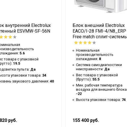
к внутренний Electrolux
Блок внешний Electrolux
стенный ESVMW-SF-56N
EACO/I-28 FMI-4/N8_ERP
Free match сплит-систем
оминальная
роизводительность
Номинальная
хлаждения:
5.6
производительность
охлаждения:
8
ес товара с упаковкой
брутто):
19.5
й талон
Система самодиагностики
неисправности:
Да
одсветка пульта:
Да
Вес товара с упаковкой
ысота упаковки товара:
34
(брутто):
55.5
ровень звукового давления:
40
Мин. рабочая температура
воздуха для внешнего блока
-22
Высота упаковки товара:
74
820 руб.
155 400 руб.