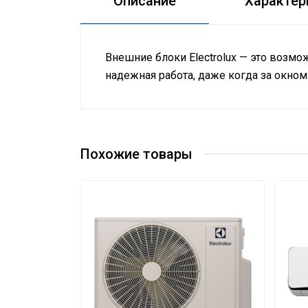
Описание
Характер
Внешние блоки Electrolux — это возмо
надежная работа, даже когда за окном
Руководство по эксплуатации
Номинальная
Сертификат
производительность
5.3
Сертификат
охлаждения
Похожие товары
Сетевой кабель
Нет
Управление c
мобильного приложения
Нет
по Wi-Fi
Система
самодиагностики
Да
неисправности
Вес товара с упаковкой
48.3