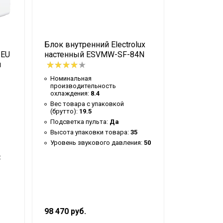
Блок внутренний Electrolux
Блок внутр
 EU
настенный ESVMW-SF-84N
настенны
ы
Номинальная
Номиналь
производительность
производи
охлаждения:
8.4
охлаждени
Вес товара с упаковкой
Вес товар
(брутто):
19.5
(брутто):
1
Подсветка пульта:
Да
Подсветка
Высота упаковки товара:
35
Высота уп
Уровень звукового давления:
50
Уровень з
:
98 470 руб.
83 460 руб