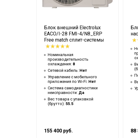
(брутто)
Мин. рабочая
температура воздуха для
-22
внешнего блока
lectrolux
Блок внешний Electrolux
Бло
EACO/I-28 FMI-4/N8_ERP
на
Коэффициент
 сплит-
Free match сплит-системы
энергоэффективности
4,58/4,53
Н
EER/COP
п
Номинальная
о
производительность
Высота упаковки товара
62
охлаждения:
8
В
ь
(
Гарантийный документ
Гарантийны
Сетевой кабель:
Нет
П
м:
Да
Управление c мобильного
Глубина упаковки товара
39.8
приложения по Wi-Fi:
Нет
В
ьного
:
Опция
Система самодиагностики
У
Высота внешнего блока
0.55
ключении
неисправности:
Да
дуля
Вес товара с упаковкой
Макс. рабочая
остики
(брутто):
55.5
температура воздуха для
43
внешнего блока
вкой
Ширина упаковки товара
87.2
155 400 руб.
88 
Память заданных
Да