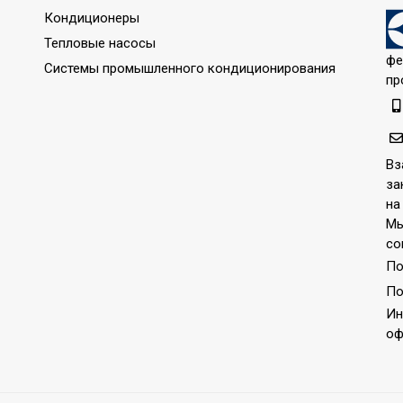
Кондиционеры
Тепловые насосы
фе
Системы промышленного кондиционирования
пр
Вз
за
на
Мы
со
По
 при отключении питания;Гарантия 3 года;Инверторная тех
По
ащищенности IPX0;Класс энергоэффективности A++;Памят
Ин
им SLEEP;Режим автоочистки;Режим обогрева;Режим осу
оф
сти;Функция интенсивного охлаждения