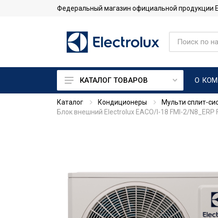
Федеральный магазин официальной продукции Ele
О КО
КАТАЛОГ ТОВАРОВ
Каталог
Кондиционеры
Мульти сплит-си
Кондиционеры
Блок внешний Electrolux EACO/I-18 FMI-2/N8_ERP
Тепловые насосы
Системы промышленного
кондиционирования