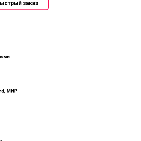
иями
ard, МИР