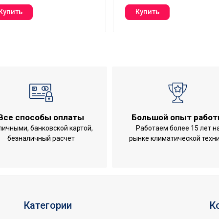
Все способы оплаты
Большой опыт рабо
личными, банковской картой,
Работаем более 15 лет н
безналичный расчет
рынке климатической техн
Категории
К
h ERP R32