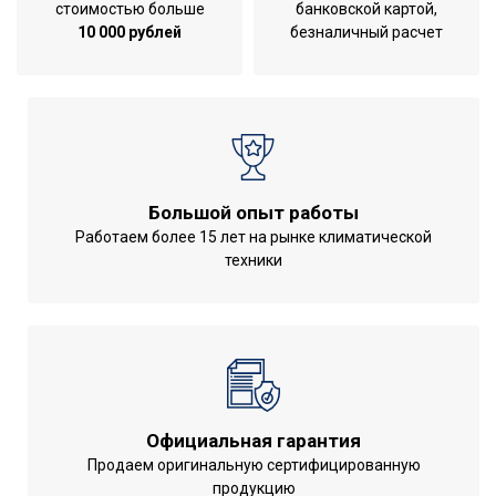
3.6
стоимостью больше
банковской картой,
охлаждения
10 000 рублей
безналичный расчет
Производительность по
640
воздуху
Потребляемая мощность в
0.07
режиме нагрева
Пульт управления в
Да
комплекте
Большой опыт работы
Потребляемая мощность в
Работаем более 15 лет на рынке климатической
0.07
техники
режиме охлаждения
Напряжение электропитания,
220 - 240
В
Универсальное
Область применения
оборудование
Класс
IPX0
Официальная гарантия
пылевлагозащищенности
Продаем оригинальную сертифицированную
Номинальная
продукцию