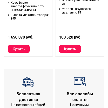
Высота упаковки товара:
Коэффициент
Хладагент
R410a
38
энергоэффективности
Уровень звукового
EER/COP:
3.8/3.84
Глубина товара
70
давления:
35
Высота упаковки товара:
195
Срок службы
7 лет
Ширина товара
44.7
Эффективен для помещ.
1 650 870 руб.
100 520 руб.
36
площадью до
Воздушный
Фильтры очистки воздуха
фильтр
Дистанционное
Вид управления
беспроводное
Инверторная технология
Нет
Вес товара (нетто)
20
Режим обогрева
Да
Бесплатная
Все способы
Режим осушения
Да
доставка
оплаты
На все заказы общей
Наличными,
Макс. производительность