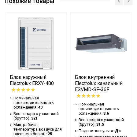
Похожие товары
охлаждения
Вес товара с упаковкой
20.5
(брутто)
Высота упаковки товара
27
Уровень звукового давления
35
Глубина упаковки товара
57.5
Макс. расход воздуха
540
Ширина упаковки товара
93
Блок наружный
Блок внутренний
Бренд
Electrolux
Electrolux ERXY-400
Electrolux канальный
ESVMD-SF-36F
Тип блока
Канальный
Номинальная
Гарантийный срок
3 года
производительность
Номинальная
охлаждения:
40
производительность
Серия
ESVMDS-SF-S
охлаждения:
3.6
Вес товара с упаковкой
(брутто):
321
Вес товара с упаковкой
Высота товара
19.2
(брутто):
31.5
Мин. рабочая
температура воздуха для
Подсветка пульта:
Да
Уровень шума внутр. блока
32
внешнего блока:
-25