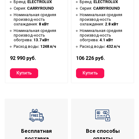
Бренд:
ELECTROLUX
Бренд:
ELECTROLUX
Высота товара
0.261 м
Серия:
CARRYROUND
Серия:
CARRYROUND
Номинальная средняя
Номинальная средняя
Габаритные размеры
производ-ность
производ-ность
0,261*0,575*0,575 м
охлаждения:
8 кВт
охлаждения:
2.8 кВт
товара (В*Ш*Г)
Номинальная средняя
Номинальная средняя
Глубина товара
0.575 м
производ-ность
производ-ность
обогрева:
13.7 кВт
обогрева:
4.1 кВт
Ширина товара
0.575 м
Расход воды:
1248 л/ч
Расход воды:
432 л/ч
Полупромышленное
92 990 руб.
106 226 руб.
Область применения
оборудование
Серия
CARRYROUND
Бесплатная
Все способы
доставка
оплаты