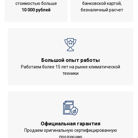
стоимостью больше
банковской картой,
час
10 000 рублей
безналичный расчет
Высота упаковки
29
товара
Степень очистки
1
Удаление органических
Да
веществ
Большой опыт работы
Подходит для горячей
Нет
Работаем более 15 лет на рынке климатической
воды
техники
Глубина упаковки
7.1
товара
Резьба входного
1/2
патрубка
Ширина упаковки
7.1
товара
Официальная гарантия
Артикул
Cartridge iS Softening
Продаем оригинальную сертифицированную
продукцию