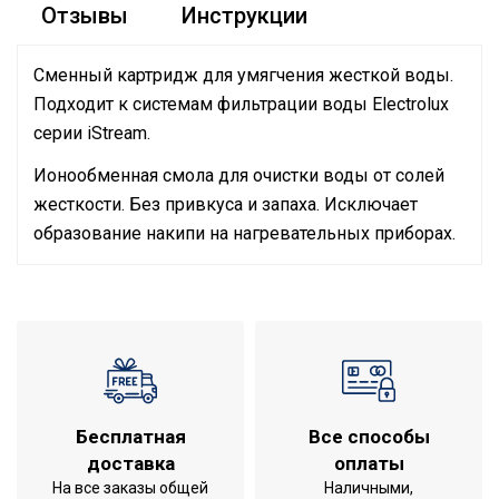
Отзывы
Инструкции
Сменный картридж для умягчения жесткой воды.
Подходит к системам фильтрации воды Electrolux
серии iStream.
Ионообменная смола для очистки воды от солей
жесткости. Без привкуса и запаха. Исключает
образование накипи на нагревательных приборах.
Руководство по эксплуатации
Применение и
Фильтр для очистки
Сертификат
соответствие
воды Electrolux iStream
Удаление механических
Да
загрязнений
Вес товара с упаковкой
0.58
(брутто)
Бесплатная
Все способы
доставка
оплаты
Макс.
На все заказы общей
Наличными,
производительность л/
120