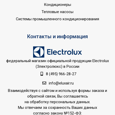
Ширина товара
5.5
Кондиционеры
Количество ступеней
Тепловые насосы
1
фильтрации
Системы промышленного кондиционирования
Вес товара (нетто)
0.52
Макс. температура
Контакты и информация
40
воды
Расчетное рабочее
давление в системе
6
водоснабжения
федеральный магазин официальной продукции Electrolux
(Электролюкс) в России
Типоразмер фильтра
iStream
8 (495) 966-28-27
Количество картриджей
1
в комплекте
info@eluxair.ru
Цвет корпуса
Взаимодействуя с сайтом и используя формы заказа и
Белый
картриджей
обратной связи, Вы соглашаетесь
на обработку персональных данных.
Бытовое оборудование
Мы отвечаем за сохранность Ваших данных
Область применения
(для домашнего
согласно закону №152-ФЗ: