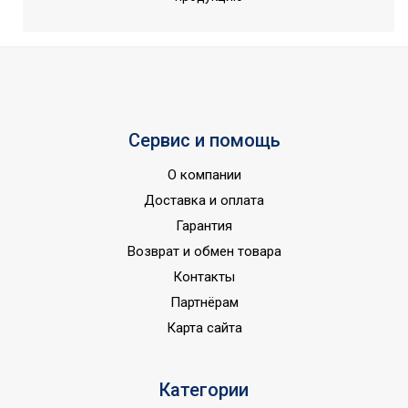
Устранение привкусов и
Да
запахов
Бренд
Electrolux
Гарантийный срок
1 мес
Удаление хлора
Да
Сервис и помощь
Умягчение воды
Да
Серия
iStream
О компании
Доставка и оплата
Высота товара
25
Гарантия
SoftPlus, Ионообменная
Состав
Возврат и обмен товара
смола
Контакты
Глубина товара
5.5
Партнёрам
Срок службы
6-12 мес
Карта сайта
Макс.
производительность л/
2880
сутки
Категории