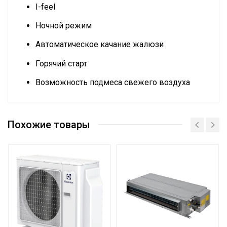
I-feel
Ночной режим
Автоматическое качание жалюзи
Горячий старт
Возможность подмеса свежего воздуха
Руководство по эксплуатации
Номинальная
Сертификат
производительность
7.1
Похожие товары
охлаждения
Сетевой кабель
Нет
Управление c
мобильного приложения
Нет
по Wi-Fi
Система
самодиагностики
Да