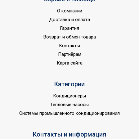
блока
Хладагент
R32
О компании
Доставка и оплата
Глубина товара
100
Гарантия
Срок службы
10 лет
Возврат и обмен товара
Макс. уровень шума
55
Контакты
внешнего блока
Партнёрам
Цвет корпуса внутр.
Белый
Карта сайта
блока
Антибактериальный
Нет
фильтр
Категории
Авторестарт при
Кондиционеры
отключении
Тепловые насосы
питания;Инверторная
Системы промышленного кондиционирования
технология;Класс
пылевлагозащищенности
IPX0;Класс
Контакты и информация
энергоэффективности