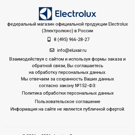
A++;Память заданных
параметров
работы;Подсветка
УТП
федеральный магазин официальной продукции Electrolux
дисплея;Режим
(Электролюкс) в России
SLEEP;Режим
8 (495) 966-28-27
автоочистки;Режим
обогрева;Режим
info@eluxair.ru
осушения;Система
Взаимодействуя с сайтом и используя формы заказа и
самодиагностики
обратной связи, Вы соглашаетесь
неисправности;Функция
на обработку персональных данных.
интенсивного
Мы отвечаем за сохранность Ваших данных
охлаждения;Цифровой
согласно закону №152-ФЗ:
дисплей
Политика обработки персональных данных
Пользовательское соглашение
Ширина товара
100
Информация на сайте не является публичной офертой.
Цвет корпуса внешнего
Белый
блока
Установка реального
Да