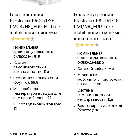
неисправности
Вес товара с упаковкой
Блок внешний
Блок внутренний
81
(брутто)
Electrolux EACO/I-28
Electrolux EACD/I-18
FMI-4/N8_ERP EU Free
FMI/N8_ERP Free
Мин. рабочая
match сплит-системы
match сплит-системы,
температура воздуха для
-20
канального типа
внешнего блока
Номинальная
производительность
Номинальная
Таймер на отключение
Да
охлаждения:
8
производительность
охлаждения:
5
Система
Коэффициент
самодиагностики
Сетевой кабель:
Нет
энергоэффективности
3,5/3,95
неисправности:
Да
Управление c
EER/COP
Вес товара с упаковкой
мобильного приложения
(брутто):
55.5
по Wi-Fi:
Нет
Высота упаковки товара
75.4
Мин. рабочая
Система
температура воздуха для
самодиагностики
Таймер на включение
Да
внешнего блока:
-22
неисправности:
Да
Высота упаковки товара:
Вес товара с упаковкой
Гарантийный документ
Гарантийный талон
74
(брутто):
36
Высота внутр. блока
0.665
Глубина упаковки товара
100