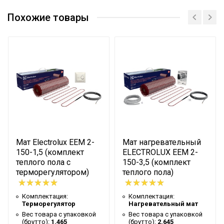
Комплектация
Терморегулятор
Сертификат
Похожие товары
Вес товара с упаковкой
1.875
(брутто)
Высота упаковки товара
25
Гарантийный документ
Гарантийный талон
Глубина упаковки товара
25
Терморегулятор
В комплекте
Удельная мощность на
180
метр квадратный
Цвет корпуса
Красный
Мат Electrolux EEM 2-
Мат нагревательный
150-1,5 (комплект
ELECTROLUX EEM 2-
Ширина упаковки товара
55
теплого пола с
150-3,5 (комплект
Вид напольного
терморегулятором)
теплого пола)
Керамическая плитка
покрытия
Комплектация:
Комплектация:
Бренд
Electrolux
Терморегулятор
Нагревательный мат
Вес товара с упаковкой
Вес товара с упаковкой
Макс. потребляемая
0.18
(брутто):
1.465
(брутто):
2.645