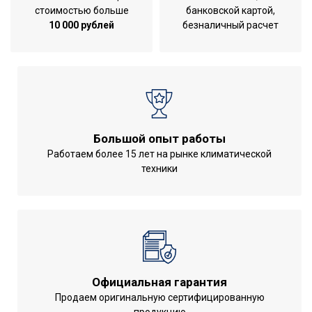
стоимостью больше
банковской картой,
Вес товара (нетто)
1.602
10 000 рублей
безналичный расчет
Максимальная мощность
1800
Саморегуляция
Нет
МОЩНОСТЬ
0.18
ПОТРЕБЛЕНИЯ до
Монтаж
В плиточный клей
Большой опыт работы
Длина соединительного
2
Работаем более 15 лет на рынке климатической
кабеля питания
техники
Напряжение
220 - 240
электропитания, В
Вид установки
Монтаж скрытый
(крепления)
Защита от перегрева
Да
Официальная гарантия
Антиискровая защита
Нет
Продаем оригинальную сертифицированную
Бытовое