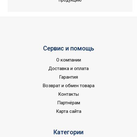
продукцию
оборудование (для
Область применения
домашнего
использования)
Класс
IP68
пылевлагозащищенности
Страна показа
Россия
Сервис и помощь
Страна производства
ИНДИЯ
О компании
Доставка и оплата
Гарантия
Возврат и обмен товара
Контакты
Партнёрам
Карта сайта
Категории