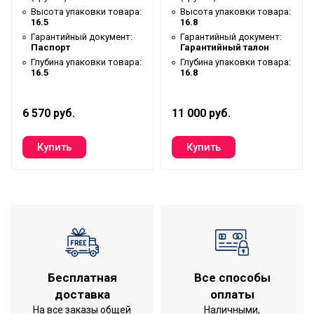
мощность
Высота упаковки товара:
Высота упаковки товара:
16.5
16.8
Тип нагревательного
Нагревательный
Гарантийный документ:
Гарантийный документ:
элемента
кабель
Паспорт
Гарантийный талон
Глубина упаковки товара:
Глубина упаковки товара:
Длина товара
24
16.5
16.8
Гарантийный срок
50 лет
Серия
EASY FIX MAT
6 570 руб.
11 000 руб.
Высота товара
20
Глубина товара
50
Срок службы
50 лет
Макс. площадь обогрева
12
УТП
Защита от перегрева
Ширина товара
20
Расстояние между
7.4
Бесплатная
Все способы
стержнями
доставка
оплаты
Сечение кабеля
2,30х3,65
На все заказы общей
Наличными,