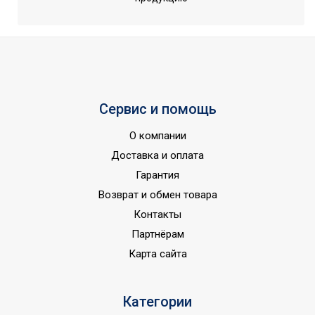
Дистанционное
Вид управления
беспроводное
Инверторная технология
Да
Вес товара (нетто)
14.5
Режим обогрева
Да
Сервис и помощь
Режим осушения
Да
О компании
Макс. производительность
2.2
Доставка и оплата
охлаждения
Гарантия
Подмес воздуха с улицы
Нет
Возврат и обмен товара
Макс. производительность
2,5
Контакты
обогрева
Партнёрам
Производительность по воздуху
430
Карта сайта
Вариант размещения
Потолочное
Индикация режимов работы
Да
Категории
Потребляемая мощность в