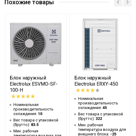
производительность
2.2
Похожие товары
охлаждения
Вес товара с упаковкой (брутто)
17.3
Подсветка пульта
Да
Высота упаковки товара
29.2
Уровень звукового давления
30
Цвет декоративной панели
Белый
Гарантийный
Гарантийный документ
талон
Блок наружный
Блок наружный
Глубина упаковки товара
73
Electrolux ESVMO-SF-
Electrolux ERXY-450
100-H
Макс. расход воздуха
430
Номинальная
Ширина упаковки товара
66.8
производительность
Номинальная
охлаждения:
45
производительность
Бренд
Electrolux
охлаждения:
10
Вес товара с упаковкой
(брутто):
322
Вес товара с упаковкой
Авторестарт при отключении
(брутто):
83.5
Мин. рабочая
Да
питания
температура воздуха для
Мин. рабочая
внешнего блока:
-25
температура воздуха для