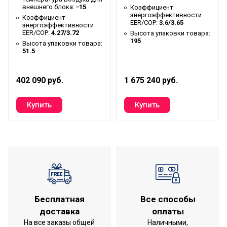
Тип блока
Кассетный
внешнего блока:
-15
Коэффициент
энергоэффективности
Коэффициент
Гарантийный срок
3 года
EER/COP:
3.6/3.65
энергоэффективности
EER/COP:
4.27/3.72
Высота упаковки товара:
Индикация температуры
195
Высота упаковки товара:
Нет
воздуха (вблизи устройства)
51.5
Индикация температуры
воздуха (вблизи пульта
Нет
402 090 руб.
1 675 240 руб.
управления)
Серия
ESVMC4/С-SF-S
Высота товара
21.5
Потребляемая мощность
0.014
(охлаждение)
Макс. потребляемая мощность,
2.8
кВт
Хладагент
R410a
Бесплатная
Все способы
доставка
оплаты
Wi-Fi модуль
Нет
На все заказы общей
Наличными,