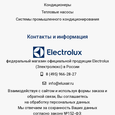
14
режиме нагрева
Кондиционеры
Тепловые насосы
Пульт управления в комплекте
Да
Системы промышленного кондиционирования
Потребляемая мощность в
14
режиме охлаждения
Напряжение электропитания, В
220 - 240
Контакты и информация
Вид установки (крепления)
Потолочная
Универсальное
Область применения
оборудование
федеральный магазин официальной продукции Electrolux
Класс пылевлагозащищенности
IPX0
(Электролюкс) в России
8 (495) 966-28-27
Номинальная
2.5
производительность обогрева
info@eluxair.ru
Страна показа
Россия
Взаимодействуя с сайтом и используя формы заказа и
обратной связи, Вы соглашаетесь
Страна производства
КНР
на обработку персональных данных.
Мы отвечаем за сохранность Ваших данных
согласно закону №152-ФЗ: