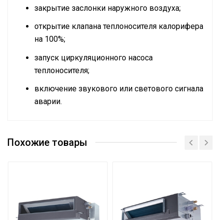
закрытие заслонки наружного воздуха;
открытие клапана теплоносителя калорифера
на 100%;
запуск циркуляционного насоса
теплоносителя;
включение звукового или светового сигнала
аварии.
Руководство по эксплуатации
Номинальная
Сертификат
производительность
3.6
Похожие товары
охлаждения
Вес товара с упаковкой
21
(брутто)
Подсветка пульта
Да
Высота упаковки товара
27