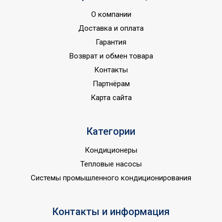
оборудование
О компании
Класс
IPX0
Доставка и оплата
пылевлагозащищенности
Гарантия
Номинальная
Возврат и обмен товара
производительность
4
Контакты
обогрева
Партнёрам
Страна показа
Россия
Карта сайта
Страна производства
КНР
Категории
Кондиционеры
Тепловые насосы
Системы промышленного кондиционирования
Контакты и информация