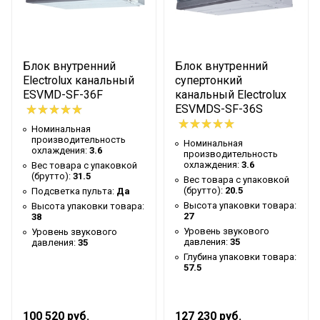
Уровень звукового давления
35
Гарантийный документ
Гарантийный талон
Глубина упаковки товара
63
Блок внутренний
Блок внутренний
Макс. расход воздуха
540
Electrolux канальный
супертонкий
ESVMD-SF-36F
канальный Electrolux
Ширина упаковки товара
93
ESVMDS-SF-36S
Бренд
Electrolux
Номинальная
производительность
Номинальная
Тип блока
Канальный
охлаждения:
3.6
производительность
охлаждения:
3.6
Вес товара с упаковкой
Гарантийный срок
3 года
(брутто):
31.5
Вес товара с упаковкой
(брутто):
20.5
Подсветка пульта:
Да
Серия
ESVMDS-SF-A
Высота упаковки товара:
Высота упаковки товара:
Высота товара
19.2
27
38
Уровень звукового
Уровень звукового
Потребляемая мощность
давления:
35
давления:
35
0.07
(охлаждение)
Глубина упаковки товара:
57.5
Уровень шума внутр. блока
32
Хладагент
R410a
100 520 руб.
127 230 руб.