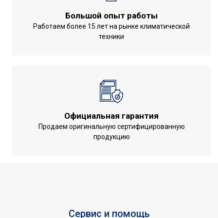
Режим осушения
Да
Большой опыт работы
Работаем более 15 лет на рынке климатической
Макс. производительность
3.6
техники
охлаждения
Подмес воздуха с улицы
Нет
Производительность по
640
воздуху
Потребляемая мощность в
0.07
режиме нагрева
Официальная гарантия
Продаем оригинальную сертифицированную
Пульт управления в
Да
продукцию
комплекте
Потребляемая мощность в
0.07
режиме охлаждения
Напряжение электропитания,
220 - 240
В
Универсальное
Сервис и помощь
Область применения