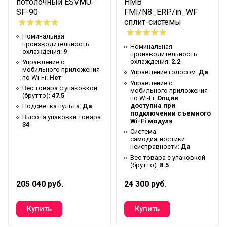
потолочный ESVMU-
HMB
Гарантийный документ
Гарантийный талон
SF-90
FMI/N8_ERP/in_WF
сплит-системы
Глубина упаковки товара
83
Номинальная
Макс. расход воздуха
780
производительность
Номинальная
охлаждения:
9
производительность
Ширина упаковки товара
111
охлаждения:
2.2
Управление c
мобильного приложения
Управление голосом:
Да
Бренд
Electrolux
по Wi-Fi:
Нет
Управление c
Вес товара с упаковкой
мобильного приложения
Тип блока
Напольно-потолочный
(брутто):
47.5
по Wi-Fi:
Опция
доступна при
Подсветка пульта:
Да
Гарантийный срок
3 года
подключении съемного
Высота упаковки товара:
Wi-Fi модуля
Серия
ESVMU-SF
34
Система
самодиагностики
Высота товара
23
неисправности:
Да
Хладагент
R410a
Вес товара с упаковкой
(брутто):
8.5
Глубина товара
99
205 040 руб.
24 300 руб.
Срок службы
7 лет
Цвет корпуса внутр.
Белый
блока