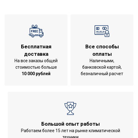
Гарантия 3 года;Класс
пылевлагозащищенности
УТП
IPX0;Режим
обогрева;Режим
осушения
Ширина товара
68
Бесплатная
Все способы
доставка
оплаты
Моющийся воздушный
Да
На все заказы общей
Наличными,
фильтр в комплекте
стоимостью больше
банковской картой,
Фильтры очистки
10 000 рублей
безналичный расчет
Воздушный фильтр
воздуха
Дистанционное
Вид управления
беспроводное
Инверторная технология
Нет
Вес товара (нетто)
33
Большой опыт работы
Режим обогрева
Да
Работаем более 15 лет на рынке климатической
Режим осушения
Да
техники