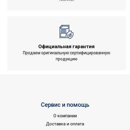
Подмес воздуха с улицы
Нет
Набор крепежных
Нет
элементов в комплекте
Потребляемая мощность
0.04
в режиме нагрева
Официальная гарантия
Пульт управления в
Да
Продаем оригинальную сертифицированную
комплекте
продукцию
Потребляемая мощность
0.04
в режиме охлаждения
Напряжение
220 - 240
электропитания, В
Коммерческое
Область применения
Сервис и помощь
оборудование
Класс
О компании
IPX0
пылевлагозащищенности
Доставка и оплата
Номинальная