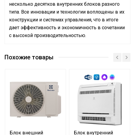
несколько десятков внутренних блоков разного
типа. Все инновации и технологии воплощены в их
конструкции и системах управления, что в итоге
дает эффективность и экономичность в сочетании
с высокой производительностью.
Руководство по эксплуатации
Номинальная
Сертификат
производительность
5.6
Похожие товары
охлаждения
Вес товара с упаковкой
19.5
(брутто)
Подсветка пульта
Да
Высота упаковки товара
34
Уровень звукового давления
40
Гарантийный документ
Гарантийный талон
Глубина упаковки товара
45
Блок внешний
Блок внутренний