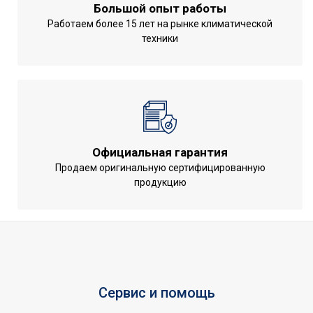
Большой опыт работы
Напряжение электропитания,
Работаем более 15 лет на рынке климатической
220 - 240
В
техники
Класс
IPX0
пылевлагозащищенности
Номинальная
производительность
6.3
обогрева
Официальная гарантия
Страна показа
Россия
Продаем оригинальную сертифицированную
Страна производства
КНР
продукцию
Сервис и помощь