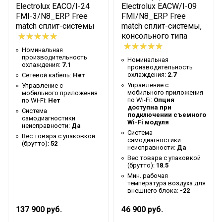
Макс. расход воздуха
970
Electrolux EACO/I-24
Electrolux EACW/I-09
FMI-3/N8_ERP Free
FMI/N8_ERP Free
Ширина упаковки товара
123
match сплит-системы
match сплит-системы,
консольного типа
Бренд
Electrolux
Номинальная
Тип блока
Настенный
производительность
Номинальная
охлаждения:
7.1
производительность
Гарантийный срок
3 года
охлаждения:
2.7
Сетевой кабель:
Нет
Серия
ESVMW-SF
Управление c
Управление c
мобильного приложения
мобильного приложения
Высота товара
по Wi-Fi:
23
Опция
по Wi-Fi:
Нет
доступна при
Система
подключении съемного
Хладагент
R410a
самодиагностики
Wi-Fi модуля
неисправности:
Да
Глубина товара
112
Система
Вес товара с упаковкой
самодиагностики
(брутто):
52
Срок службы
неисправности:
7 лет
Да
Вес товара с упаковкой
Цвет корпуса внутр. блока
Белый
(брутто):
18.5
Мин. рабочая
Ширина товара
31.5
температура воздуха для
внешнего блока:
-22
Моющийся воздушный
Да
фильтр в комплекте
137 900 руб.
46 900 руб.