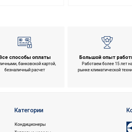
грева
50
Нет
хлаждения
50
220 - 240
Кондиционир
IPX0
Все способы оплаты
Большой опыт рабо
КНР
личными, банковской картой,
Работаем более 15 лет н
безналичный расчет
рынке климатической техн
Категории
К
Кондиционеры