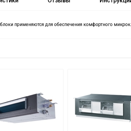
истики
Отзывы
Инструкци
блоки применяются для обеспечения комфортного микрок
лаждения
2.8
18.5
25
69
119
Electrolux
Напольный
3 года
ESVMF-SF
60.2