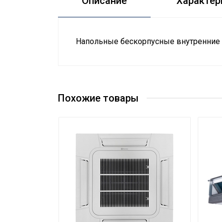
Описание
Характер
Напольные бескорпусные внутренние 
Руководство по эксплуатации
Номинальная производительность ох
Сертификат
Вес товара с упаковкой (брутто)
Высота упаковки товара
Похожие товары
Глубина упаковки товара
Ширина упаковки товара
Бренд
Тип блока
Гарантийный срок
Серия
Высота товара