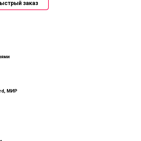
иями
ard, МИР