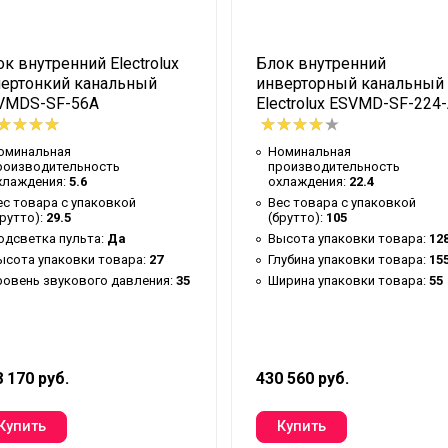
34
R410a
к внутренний Electrolux
Блок внутренний
62
пертонкий канальный
инверторный канальный
7 лет
VMDS-SF-56A
Electrolux ESVMD-SF-224
108.7
оминальная
Номинальная
о
28
роизводительность
производительность
хлаждения:
5.6
охлаждения:
22.4
Воздушный ф
ес товара с упаковкой
Вес товара с упаковкой
брутто):
29.5
(брутто):
105
Дистанционн
одсветка пульта:
Да
Высота упаковки товара:
12
Нет
ысота упаковки товара:
27
Глубина упаковки товара:
15
ровень звукового давления:
35
Ширина упаковки товара:
55
18
Да
Да
 170 руб.
430 560 руб.
я
2.8
510