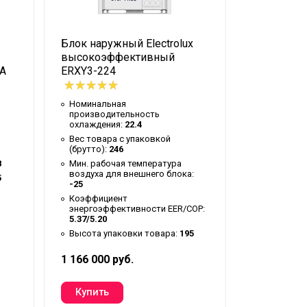
Блок наружный Electrolux
Блок внеш
высокоэффективный
типа Elect
-А
ERXY3-224
192HN1-R
Номинальная
Номиналь
производительность
производи
охлаждения:
22.4
охлаждени
ильтр
Вес товара с упаковкой
Вес товар
(брутто):
246
(брутто):
3
ое беспроводное
8
Мин. рабочая температура
Мин. рабо
воздуха для внешнего блока:
воздуха д
5
-25
-15
Коэффициент
Высота уп
энергоэффективности EER/COP:
Гарантийн
5.37/5.20
Гарантий
Высота упаковки товара:
195
1 166 000 руб.
2 092 780 