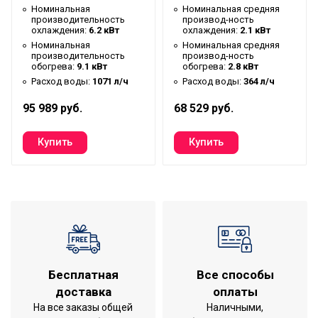
Номинальная
Номинальная средняя
Габаритные размеры
производительность
производ-ность
0,626*0,8*0,22 м
охлаждения:
6.2 кВт
охлаждения:
2.1 кВт
товара (В*Ш*Г)
Номинальная
Номинальная средняя
Глубина товара
0.22 м
производительность
производ-ность
обогрева:
9.1 кВт
обогрева:
2.8 кВт
Ширина товара
0.8 м
Расход воды:
1071 л/ч
Расход воды:
364 л/ч
Полупромышленное
95 989 руб.
68 529 руб.
Область применения
оборудование
Серия
CARRYFIT
Бесплатная
Все способы
доставка
оплаты
На все заказы общей
Наличными,