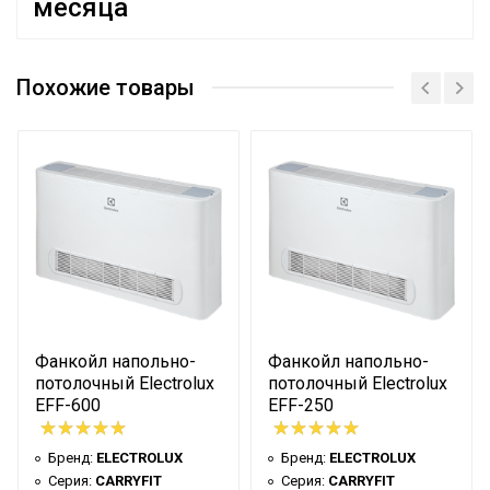
месяца
Бренд
ELECTROLUX
Похожие товары
Гарантийный срок
24 мес
Страна производства
КНР
Номинальная средняя
1.7 кВт
производ-ность обогрева
Номинальная средняя
производ-ность
1.3 кВт
охлаждения
Расход воды
222 л/ч
Макс. расход воздуха
255 м3/час
Фанкойл напольно-
Фанкойл напольно-
Напряжение
потолочный Electrolux
потолочный Electrolux
220,0
EFF-600
EFF-250
электропитания
Вес товара (нетто)
22.5 кг
Бренд:
ELECTROLUX
Бренд:
ELECTROLUX
Высота товара
0.626 м
Серия:
CARRYFIT
Серия:
CARRYFIT