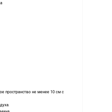
ка
ое пространство не менее 10 см с
духа.
амина.