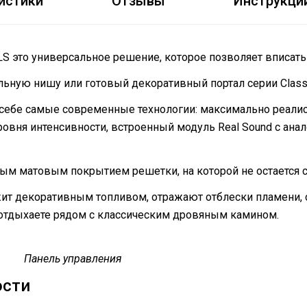
истики
Отзывы
Инструкци
LS это универсальное решение, которое позволяет вписат
льную нишу или готовый декоративный портал серии Classi
в себе самые современные технологии: максимально реали
ровня интенсивности, встроенный модуль Real Sound с ана
ным матовым покрытием решетки, на которой не остается с
ужит декоративным топливом, отражают отблески пламени,
 отдыхаете рядом с классическим дровяным камином.
Панель управления
ости