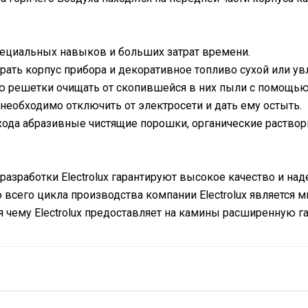
пециальных навыков и больших затрат времени.
рать корпус прибора и декоративное топливо сухой или ув
 решетки очищать от скопившейся в них пыли с помощью
необходимо отключить от электросети и дать ему остыть.
хода абразивные чистящие порошки, органические раствори
азработки Electrolux гарантируют высокое качество и н
всего цикла производства компании Electrolux является м
 чему Electrolux предоставляет на камины расширенную га
Да (с вилкой)
Механический
Открытый