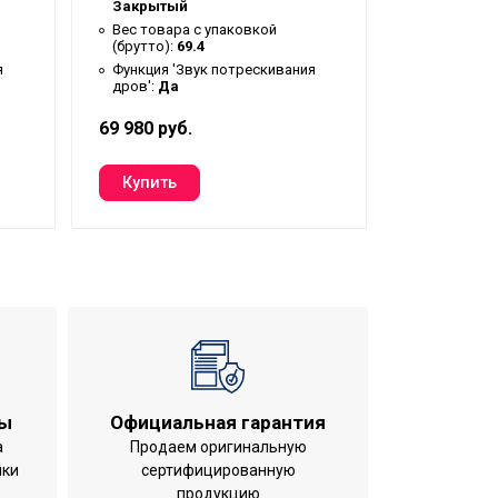
(брутто):
1
Закрытый
Функция '
Вес товара с упаковкой
дров':
Да
(брутто):
69.4
я
Функция 'Звук потрескивания
дров':
Да
69 980 руб.
18 990 руб
ты
Официальная гарантия
а
Продаем оригинальную
ния;Класс пылевлагозащищенности
ики
сертифицированную
продукцию