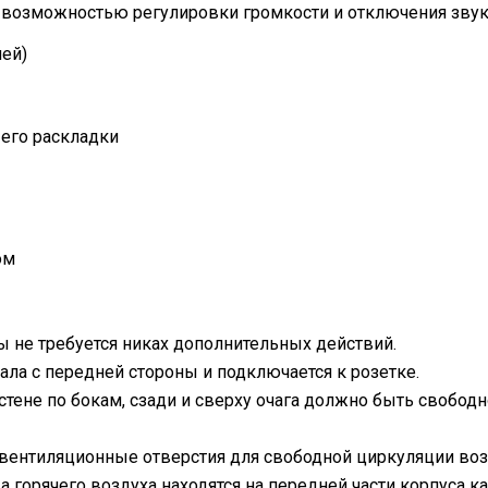
с возможностью регулировки громкости и отключения зву
ней)
 его раскладки
ом
ы не требуется никах дополнительных действий.
тала с передней стороны и подключается к розетке.
тене по бокам, сзади и сверху очага должно быть свободн
ентиляционные отверстия для свободной циркуляции воз
 горячего воздуха находятся на передней части корпуса к