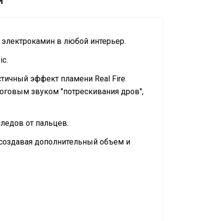
и
ь электрокамин в любой интерьер.
c.
стичный эффект пламени Real Fire
логовым звуком "потрескивания дров",
ледов от пальцев.
 создавая дополнительный объем и