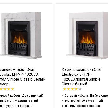
8.8
Да
65
Classic
Да
Гарантийный талон
22
Черный
16
минокомплект:Очаг
Каминокомплект:Очаг
53
ctrolux EFP/P-1020LS,
Electrolux EFP/P-
4
тал Simple Classic белый
1020LS,портал Simple
амор
Classic белый
Electrolux
2
етевой кабель:
Да (с вилкой)
Сетевой кабель:
Да (с вилко
Стич (игольчатая форма)
ермостат:
Механический
Термостат:
Электронный
ип внутреннего экрана:
Тип внутреннего экрана: