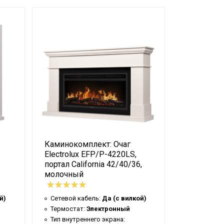
Каминокомплект: Очаг
Электрока
Electrolux EFP/P-4220LS,
EFP/W-12
портал California 42/40/36,
молочный
Сетевой к
Термостат
й)
Сетевой кабель:
Да (с вилкой)
Тип внутре
Закрыты
Термостат:
Электронный
Вес товар
Тип внутреннего экрана: