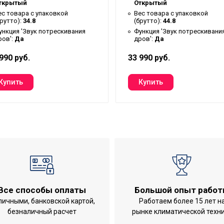
Евро
ткрытый
Открытый
ес товара с упаковкой
Вес товара с упаковкой
2 года
брутто):
34.8
(брутто):
44.8
ункция 'Звук потрескивания
Функция 'Звук потрескивани
555х390х101
ров':
Да
дров':
Да
5
990 руб.
33 990 руб.
Classic
а)
Да
Классический
59.2
Да
18
2 года
Да
Все способы оплаты
Большой опыт рабо
з нагрева'
6
личными, банковской картой,
Работаем более 15 лет н
Защита от перегрева;Индикация включе
безналичный расчет
рынке климатической техн
IPX44;Режим обогрева