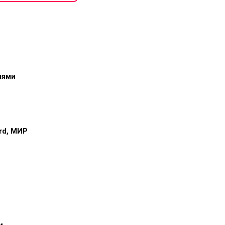
иями
ard, МИР