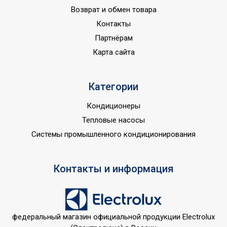
max', обогрев 2 кВт)
Возврат и обмен товара
Расположение
Контакты
воздухозаборных
Сверху
Партнёрам
отверстий
Карта сайта
Тип ламп
LED
Способ установки в
С фронта портала
Категории
портал
Тип фронтальной панели
Плоская
Кондиционеры
Имитация кирпичной
Тепловые насосы
Да
кладки
Системы промышленного кондиционирования
Тип батарейки в пульте
CR2025
Вид управления
Электронное
Контакты и информация
Вес товара (нетто)
16
Режим обогрева
Да
Декоративное топливо в
федеральный магазин официальной продукции Electrolux
Да
комплекте