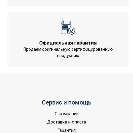
Потребляемая мощность
6
в режиме 'без нагрева'
Защита от
перегрева;Индикация
УТП
включения;Режим
Официальная гарантия
обогрева
Продаем оригинальную сертифицированную
Ширина товара
76.2
продукцию
Минимальный уровень
шума (режим 'Без звука',
30
'Без обогрева')
Количество режимов
2
нагрева
Сервис и помощь
Эффективен для помещ.
25
площадью до
О компании
Максимальный уровень
Доставка и оплата
шума (режим 'Cо звуком
48
Гарантия