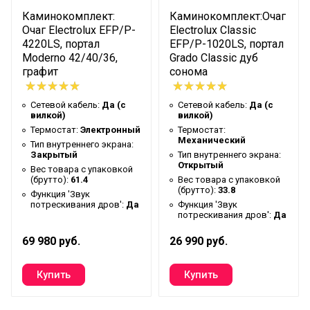
Регулировка уровня
Каминокомплект:
Каминокомплект:Очаг
Да
громкости
Очаг Electrolux EFP/P-
Electrolux Classic
4220LS, портал
EFP/P-1020LS, портал
Гарантийный документ
Гарантийный талон
Moderno 42/40/36,
Grado Classic дуб
графит
сонома
Глубина упаковки товара
30.3
Цвет корпуса
Черный
Сетевой кабель:
Да (с
Сетевой кабель:
Да (с
вилкой)
вилкой)
Диагональ экрана
31
Термостат:
Электронный
Термостат:
Ширина упаковки товара
83
Механический
Тип внутреннего экрана:
Закрытый
Тип внутреннего экрана:
Количество уровней
Открытый
Вес товара с упаковкой
4
громкости звука
(брутто):
61.4
Вес товара с упаковкой
(брутто):
33.8
Функция 'Звук
Бренд
Electrolux
потрескивания дров':
Да
Функция 'Звук
потрескивания дров':
Да
Макс. потребляемая
2
мощность
69 980 руб.
26 990 руб.
Тип нагревательного
Стич (игольчатая
элемента
форма)
Тип вилки
Евро