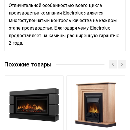
Отличительной особенностью всего цикла
производства компании Electrolux является
многоступенчатый контроль качества на каждом
этапе производства. Благодаря чему Electrolux
предоставляет на камины расширенную гарантию
2 года.
Руководство по эксплуатации
Сетевой кабель
Да (с вилкой)
Сертификат
Похожие товары
Сертификат
Термостат
Механический
Тип внутреннего экрана
Закрытый
Вес товара с упаковкой
17.9
(брутто)
Функция 'Звук
Да
потрескивания дров'
Высота упаковки товара
62
Для порталов серии
30