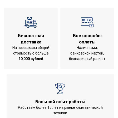
Гарантийный срок
2 года
Габариты встраивания
525х740х207
очага (В*Ш*Г)
Количество уровней
5
яркости
Бесплатная
Все способы
доставка
оплаты
Серия
Комфорт
На все заказы общей
Наличными,
Режим 'Эффект пламени'
стоимостью больше
банковской картой,
Да
(без обогрева)
10 000 рублей
безналичный расчет
Тип очага
Широкий
Высота товара
53.7
Регулировка яркости
Да
пламени
Глубина товара
22.8
Большой опыт работы
Срок службы
2 года
Работаем более 15 лет на рынке климатической
техники
Режим 'без нагрева'
Да