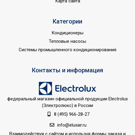
Ширина внутр. блока
1.128 м
Карта сайта
Набор крепежных
Да
элементов в комплекте
Категории
Пульт управления в
Да
Кондиционеры
комплекте
Тепловые насосы
Префильтр высокой
Фильтры очистки
Системы промышленного кондиционирования
плотности /
воздуха
Деодорирующий
Дистанционное
Контакты и информация
Вид управления
беспроводное
Таймер на включение
Да
Таймер на отключение
Да
федеральный магазин официальной продукции Electrolux
Точность установки
(Электролюкс) в России
1,0 °С
температуры
8 (495) 966-28-27
Управление голосом
Нет
info@eluxair.ru
Управление c
Взаимодействуя с сайтом и используя формы заказа и