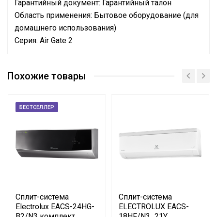
Гарантийный документ: Гарантийный талон
Область применения: Бытовое оборудование (для
домашнего использования)
Серия: Air Gate 2
Штрихкод
Бренд
ELECTROLUX
manual_electrolux_air_gate_2.pdf
Похожие товары
Гарантийный срок
36 мес
Цвет корпуса внутр.
Черный
блока
БЕСТСЕЛЛЕР
Макс. уровень шума
56 дБ
внешнего блока
Уровень шума внутр.
33 дБ
блока
Эффективен для помещ.
60 м2
площадью до
Сплит-система
Сплит-система
Макс. потребляемая
Electrolux EACS-24HG-
ELECTROLUX EACS-
2.01 кВт
мощность
B2/N3 комплект
18HF/N3_21Y