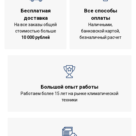
воздуха
Класс
Бесплатная
Все способы
IPX0
пылевлагозащищенности
доставка
оплаты
На все заказы общей
Наличными,
Система
стоимостью больше
банковской картой,
самодиагностики
Да
10 000 рублей
безналичный расчет
неисправности
Инверторная технология
Нет
Класс
A
энергоэффективности
Вариант размещения
Горизонтальное
Большой опыт работы
Вид установки
Настенная
Работаем более 15 лет на рынке климатической
(крепления)
горизонтальная
техники
Макс. длина магистрали
25 м
(трассы)
Макс. перепад высот
между внутр. и внешним
10 м