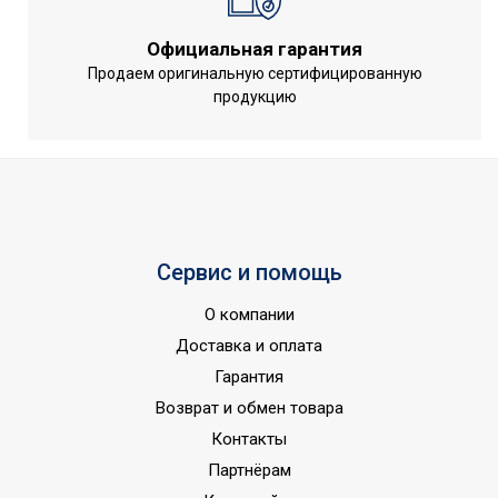
блоками
Мин. рабочая
Официальная гарантия
температура воздуха для
-7 °С
Продаем оригинальную сертифицированную
внешнего блока
продукцию
Напряжение
220,0
электропитания
Сетевой кабель с вилкой
Нет
Вес внешнего блока
52 кг
(нетто)
Сервис и помощь
Вес внутр. блока (нетто)
17 кг
О компании
Высота внешнего блока
0.68 м
Доставка и оплата
Высота внутр. блока
0.325 м
Гарантия
Глубина внешнего блока
0.378 м
Возврат и обмен товара
Глубина внутр. блока
0.246 м
Контакты
Ширина внешнего блока
0.913 м
Партнёрам