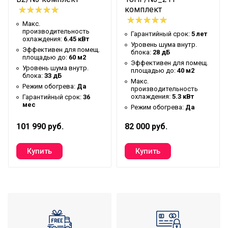
комплект
Макс.
Макс.
производительность
6.8 кВт
производительность
Гарантийный срок:
5 лет
обогрева
охлаждения:
6.45 кВт
Уровень шума внутр.
Эффективен для помещ.
блока:
28 дБ
Макс.
площадью до:
60 м2
Эффективен для помещ.
производительность
6.45 кВт
Уровень шума внутр.
площадью до:
40 м2
блока:
33 дБ
охлаждения
Макс.
Режим обогрева:
Да
производительность
Количество ступеней
охлаждения:
5.3 кВт
Гарантийный срок:
36
3
мес
очистки
Режим обогрева:
Да
Режим SLEEP
Да
101 990 руб.
82 000 руб.
Режим автоочистки
Да
Режим обогрева
Да
Режим осушения
Да
Функция интенсивного
Да
охлаждения
Функция ионизации
cold plasma