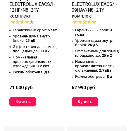
домашнего
ELECTROLUX EACS/I-
ELECTROLUX EACS/I-
использования)
12HF/N8_21Y
09HAV/N8_21Y
комплект
комплект
Уровень шума внутр.
33 дБ
блока
Гарантийный срок:
5 лет
Гарантийный срок:
3
года
Макс. уровень шума
Уровень шума внутр.
56 дБ
блока:
25 дБ
Уровень шума внутр.
внешнего блока
блока:
26 дБ
Эффективен для помещ.
площадью до:
30 м2
Эффективен для помещ.
Макс.
площадью до:
25 м2
Номинальная
производительность
8.9 кВт
производительность
Номинальная
охлаждения
охлаждения:
3.2 кВт
производительность
охлаждения:
2.7 кВт
Режим обогрева:
Да
Макс.
Режим обогрева:
Да
производительность
10,6 кВт
71 000 руб.
62 990 руб.
обогрева
Макс. потребляемая
3.7 кВт
мощность
Номинальная
производительность
7 кВт
охлаждения