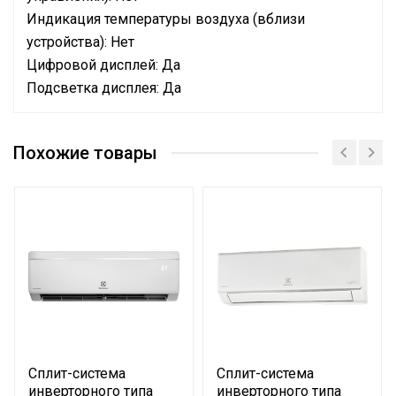
Индикация температуры воздуха (вблизи
устройства): Нет
Цифровой дисплей: Да
Подсветка дисплея: Да
Штрихкод
Бренд
ELECTROLUX
305185_electrolux_manual_avalance_dc_eacs_i_hav_
Похожие товары
Гарантийный срок
3 года
Цвет корпуса внешнего
Белый
блока
Серия
Avalanche DC Invereter
Цвет корпуса внутр.
Белый
блока
Эффективен для помещ.
45 м2
площадью до
Бытовое
Сплит-система
Сплит-система
оборудование (для
инверторного типа
инверторного типа
Область применения