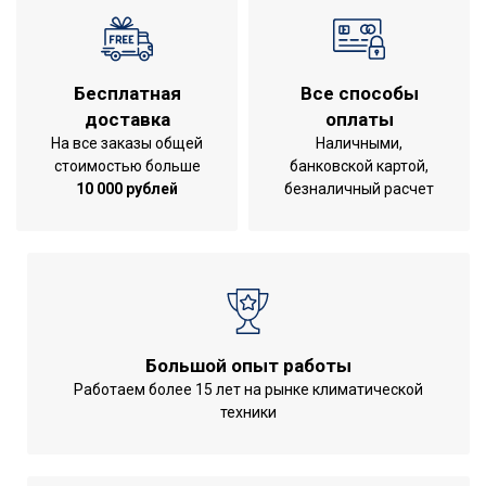
Режим автоочистки
Да
Режим обогрева
Да
Бесплатная
Все способы
Режим осушения
Да
доставка
оплаты
Режим SLEEP
Да
На все заказы общей
Наличными,
Функция ионизации
стоимостью больше
банковской картой,
Нет
10 000 рублей
безналичный расчет
воздуха
Функция интенсивного
Да
охлаждения
Система
самодиагностики
Да
неисправности
Большой опыт работы
Инверторная технология
Да
Работаем более 15 лет на рынке климатической
Класс
техники
A++
энергоэффективности
Количество ступеней
2