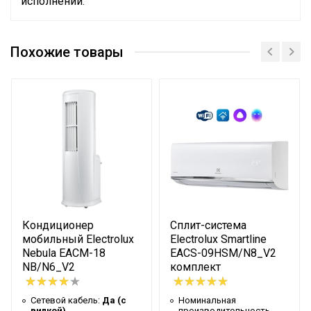
исполнении.
Руководство по эксплуатации
Номинальная
Сертификат
производительность
3.51
Похожие товары
охлаждения
Сетевой кабель
Нет
Управление c мобильного
Нет
приложения по Wi-Fi
Система самодиагностики
Да
неисправности
Вес товара с упаковкой
44
(брутто)
Кондиционер
Сплит-система
Мин. рабочая температура
мобильный Electrolux
Electrolux Smartline
воздуха для внешнего
-25
Nebula EACM-18
EACS-09HSM/N8_V2
блока
NB/N6_V2
комплект
Подсветка пульта
Да
Сетевой кабель:
Да (с
Номинальная
Таймер на отключение
Да
вилкой)
производительность