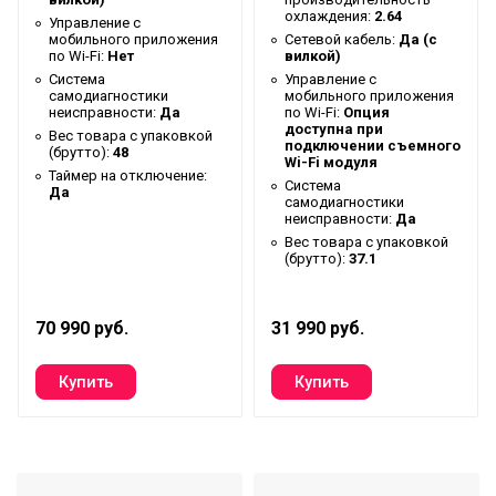
охлаждения:
2.64
Управление c
Высота упаковки товара
30.61
мобильного приложения
Сетевой кабель:
Да (с
по Wi-Fi:
Нет
вилкой)
Таймер на включение
Да
Система
Управление c
Гарантийный документ
Гарантийный талон
самодиагностики
мобильного приложения
неисправности:
Да
по Wi-Fi:
Опция
доступна при
Высота внутр. блока
0.293
Вес товара с упаковкой
подключении съемного
(брутто):
48
Wi-Fi модуля
Глубина упаковки товара
100
Таймер на отключение:
Система
Да
Высота внешнего блока
0.555
самодиагностики
неисправности:
Да
Макс. рабочая
Вес товара с упаковкой
(брутто):
37.1
температура воздуха для
50
внешнего блока
Макс. расход воздуха
720
70 990 руб.
31 990 руб.
Ширина упаковки товара
100
Работает с HOMMYN
Нет
Глубина внешнего блока
0.35
Бренд
Electrolux