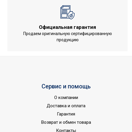
Высота товара
20.48
Уровень шума внутр.
24
блока
Официальная гарантия
Хладагент
R32
Продаем оригинальную сертифицированную
продукцию
Генератор холодной
Да
плазмы
Макс. поддерживаемая
30
температура
Глубина товара
100
Срок службы
10 лет
Сервис и помощь
Мин. производительность
0,65
О компании
обогрева
Доставка и оплата
Макс. уровень шума
53
Гарантия
внешнего блока
Возврат и обмен товара
Цвет корпуса внутр. блока
Белый
Контакты