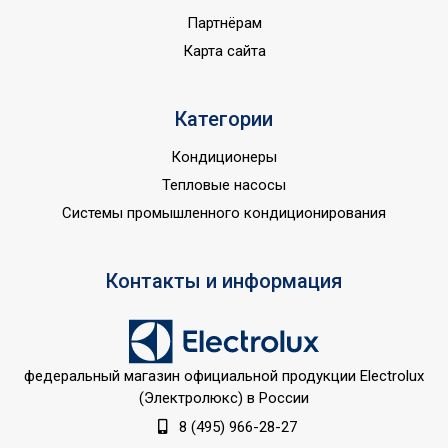
Мин. поддерживаемая
Партнёрам
16
температура
Карта сайта
Автоматический
режим;Авторестарт при
Категории
отключении
питания;Инверторная
Кондиционеры
технология;Ионизация
Тепловые насосы
воздуха;Класс
Системы промышленного кондиционирования
энергоэффективности
A++;Подсветка дисплея;Р
УТП
SLEEP;Режим
Контакты и информация
автоочистки;Режим
обогрева;Режим
осушения;Система
самодиагностики
федеральный магазин официальной продукции Electrolux
неисправности;Теплый
(Электролюкс) в России
старт;Функция интенсивно
8 (495) 966-28-27
охлаждения;Цифровой