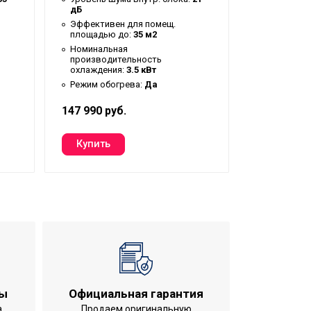
дБ
дБ
Эффективен для помещ.
Эффективе
площадью до:
35 м2
площадью
Номинальная
Номиналь
производительность
производи
охлаждения:
3.5 кВт
охлаждени
Режим обогрева:
Да
Режим обо
147 990 руб.
181 990 ру
ты
Официальная гарантия
а
Продаем оригинальную