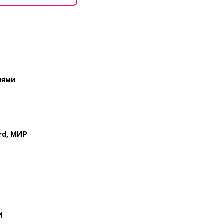
иями
ard, МИР
и