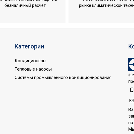
безналичный расчет
рынке климатической техн
12 кг
0.996 м
0.225 м
44.5 кг
Категории
К
0.3 м
** м
Кондиционеры
0.301 м
Тепловые насосы
фе
0.596 м
Системы промышленного кондиционирования
пр
0.838 м
Да
екте
Да
Вз
Да
за
на
по Wi-Fi
Да
Мы
Да