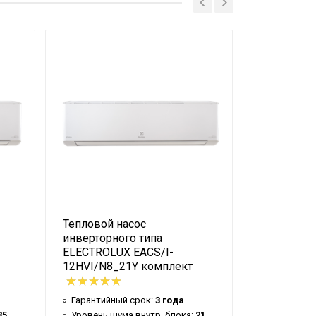
ля домашнего использования)
Тепловой насос
Тепловой 
инверторного типа
инверторн
ELECTROLUX EACS/I-
ELECTROLU
12HVI/N8_21Y комплект
18HVI/N8_
Гарантийный срок:
3 года
Гарантийн
35
Уровень шума внутр. блока:
21
Уровень ш