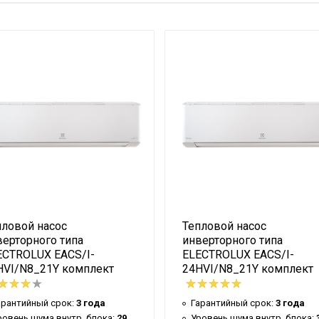
Viking 2.0. Super DC Inverter
Белый
о
25 м2
Бытовое оборудование (д
29 дБ
53 дБ
)
2.7 кВт
я
5 кВт
5,4 кВт
пловой насос
Тепловой насос
огрева
3.5 кВт
верторного типа
инверторного типа
2.4 кВт
ECTROLUX EACS/I-
ELECTROLUX EACS/I-
HVI/N8_21Y комплект
24HVI/N8_21Y комплект
лаждения
2.6 кВт
Да
арантийный срок:
3 года
Гарантийный срок:
3 года
Да
ровень шума внутр. блока:
29
Уровень шума внутр. блока: