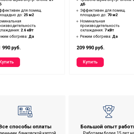
Б
дБ
Да
ффективен для помещ.
Эффективен для помещ.
лощадью до:
25 м2
площадью до:
70 м2
Нет
оминальная
Номинальная
роизводительность
производительность
Нет
хлаждения:
2.6 кВт
охлаждения:
7 кВт
ежим обогрева:
Да
Режим обогрева:
Да
сти
Нет
 990 руб.
209 990 руб.
Да
A+++
6
Настенное
15 м
 внешним блоками
10 м
220 - 240
я внешнего блока
-30 °С
Настенная
Все способы оплаты
Большой опыт рабо
личными, банковской картой,
Работаем более 15 лет н
Да