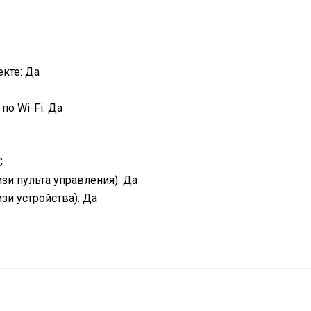
кте: Да
о Wi-Fi: Да
С
зи пульта управления): Да
зи устройства): Да
ELECTROLUX
3 года
Белый