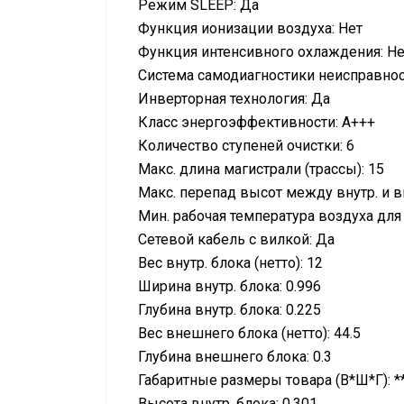
Режим SLEEP: Да
Функция ионизации воздуха: Нет
Функция интенсивного охлаждения: Не
Система самодиагностики неисправнос
Инверторная технология: Да
Класс энергоэффективности: A+++
Количество ступеней очистки: 6
Макс. длина магистрали (трассы): 15
Макс. перепад высот между внутр. и 
Мин. рабочая температура воздуха для
Сетевой кабель с вилкой: Да
Вес внутр. блока (нетто): 12
Ширина внутр. блока: 0.996
Глубина внутр. блока: 0.225
Вес внешнего блока (нетто): 44.5
Глубина внешнего блока: 0.3
Габаритные размеры товара (В*Ш*Г): *
Высота внутр. блока: 0.301