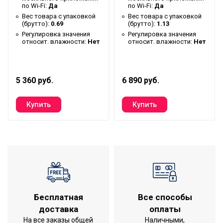
панели
по Wi-Fi:
Да
по Wi-Fi:
Да
Вес товара с упаковкой
Вес товара с упаковкой
Тип включения
Выключатель
(брутто):
0.69
(брутто):
1.13
Регулировка значения
Регулировка значения
Посадочный размер
относит. влажности:
Нет
120
относит. влажности:
Нет
вентиляционного канала
Гарантийный документ
Гарантийный талон
5 360 руб.
Глубина упаковки товара
14.3
6 890 руб.
Уровень шума на
34
расстоянии 3м
Тип конструкции
Осевой
вентилятора
Ширина упаковки товара
18
Работает с HOMMYN
Да
Шариковые подшипники
Да
Бесплатная
Все способы
Бренд
Electrolux
доставка
оплаты
Гарантийный срок
5 лет
На все заказы общей
Наличными,