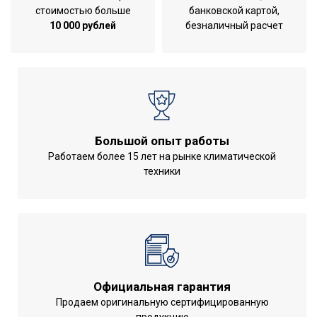
стоимостью больше
банковской картой,
Серия
GLASS
10 000 рублей
безналичный расчет
Высота товара
16.8
Работа с умным домом
Да
Wi-Fi модуль
Доп.опция
Частота вращения
2150
Глубина товара
13.2
Большой опыт работы
Срок службы
5 лет
Работаем более 15 лет на рынке климатической
Защита от
техники
перегрева;Класс
УТП
пылевлагозащищенности
IPX4;Работает с умным
домом
Ширина товара
16.8
Эффективен для помещ.
Официальная гарантия
10
площадью до
Продаем оригинальную сертифицированную