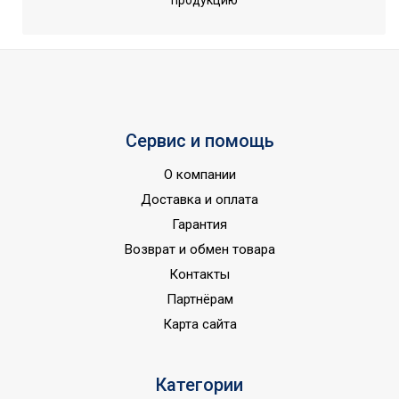
продукцию
Тип вентилятора
Вытяжной
Количество скоростей
1
Встроенный датчик
Нет
движения
Вес товара (нетто)
0.8
Сервис и помощь
Макс. потребляемая
20
мощность, Вт
О компании
Авто включение/
Доставка и оплата
отключение по уровню
Нет
Гарантия
влажности
Возврат и обмен товара
Индикация включения
Нет
Контакты
Вариант размещения
Универсальное
Партнёрам
Набор крепежных
Карта сайта
Да
элементов в комплекте
Напряжение
220 - 240
Категории
электропитания, В