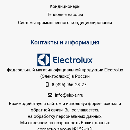
Кондиционеры
Вид установки
Монтаж на вент.
(крепления)
отверстие в стене
Тепловые насосы
Системы промышленного кондиционирования
ПЛОЩАДЬ ПОМЕЩЕНИЯ
10
до
Материал корпуса
ABS пластик
Контакты и информация
Защита от перегрева
Да
Съемная передняя
Да
панель
федеральный магазин официальной продукции Electrolux
Область применения
Вентиляция
(Электролюкс) в России
Класс
8 (495) 966-28-27
IPX4
пылевлагозащищенности
info@eluxair.ru
Длина кабеля
0.01
Взаимодействуя с сайтом и используя формы заказа и
Страна показа
Россия
обратной связи, Вы соглашаетесь
на обработку персональных данных.
Встроенный клапан
Да
Мы отвечаем за сохранность Ваших данных
обратной тяги
согласно закону №152-ФЗ: