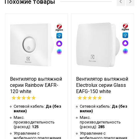
Похожие товары
Макс.
производительность
110
(расход)
Управление c
мобильного приложения
Да
по Wi-Fi
Вес товара с упаковкой
0.85
(брутто)
Возможность монтажа с
помощью распорных
Да
Вентилятор вытяжной
Вентилятор вытяжной
лапок
серии Rainbow EAFR-
Electrolux серии Glass
120 white
EAFG-150 white
Форма корпуса
Квадратная
Встроенный гигростат
Нет
Сетевой кабель:
Да (без
Сетевой кабель:
Да (без
вилки)
вилки)
Таймер на отключение
Нет
Макс.
Макс.
производительность
производительность
Высота упаковки товара
17.5
(расход):
125
(расход):
285
Управление c
Управление c
Цвет декоративной
Серый
мобильного приложения
мобильного приложения