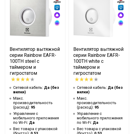
мобильного приложения
Да
по Wi-Fi
Вес товара с упаковкой
0.53
(брутто)
Регулировка значения
Да
относит. влажности
Вентилятор вытяжной
Вентилятор вытяжной
серии Rainbow EAFR-
серии Rainbow EAFR-
Форма корпуса
Квадратная
100TH steel с
100TH white с
Встроенный гигростат
Да
таймером и
таймером и
гигростатом
гигростатом
Таймер на отключение
Да
Высота упаковки товара
14.6
Сетевой кабель:
Да (без
Сетевой кабель:
Да (без
вилки)
вилки)
Цвет декоративной
Макс.
Макс.
Белый
панели
производительность
производительность
(расход):
95
(расход):
95
Выключатель/Таймер/
Управление c
Управление c
Тип включения
мобильного приложения
мобильного приложения
Гигростат
по Wi-Fi:
Да
по Wi-Fi:
Да
Посадочный размер
Вес товара с упаковкой
Вес товара с упаковкой
100
(брутто):
0.53
(брутто):
0.53