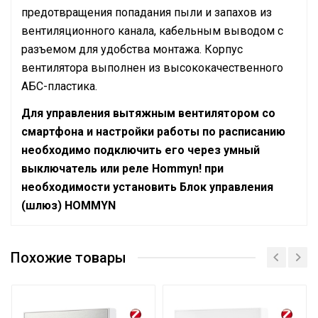
предотвращения попадания пыли и запахов из
вентиляционного канала, кабельным выводом с
разъемом для удобства монтажа. Корпус
вентилятора выполнен из высококачественного
АБС-пластика.
Для управления вытяжным вентилятором со
смартфона и настройки работы по расписанию
необходимо подключить его через умный
выключатель или реле Hommyn! при
необходимости установить Блок управления
(шлюз) HOMMYN
Руководство по эксплуатации
Сетевой кабель
Да (без вилки)
Сертификат
Похожие товары
Макс.
производительность
95
(расход)
Управление c