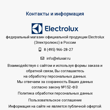
Напряжение
220 - 240
электропитания, В
Контакты и информация
Вид установки
Монтаж на вент.
(крепления)
отверстие в стене
ПЛОЩАДЬ ПОМЕЩЕНИЯ
6
до
федеральный магазин официальной продукции Electrolux
(Электролюкс) в России
Материал корпуса
ABS пластик
8 (495) 966-28-27
Защита от перегрева
Да
info@eluxair.ru
Съемная передняя
Нет
Взаимодействуя с сайтом и используя формы заказа и
панель
обратной связи, Вы соглашаетесь
Область применения
Вентиляция
на обработку персональных данных.
Мы отвечаем за сохранность Ваших данных
Класс
IPX4
согласно закону №152-ФЗ:
пылевлагозащищенности
Политика обработки персональных данных
Длина кабеля
0.1
Пользовательское соглашение
Страна показа
Россия
Информация на сайте не является публичной офертой.