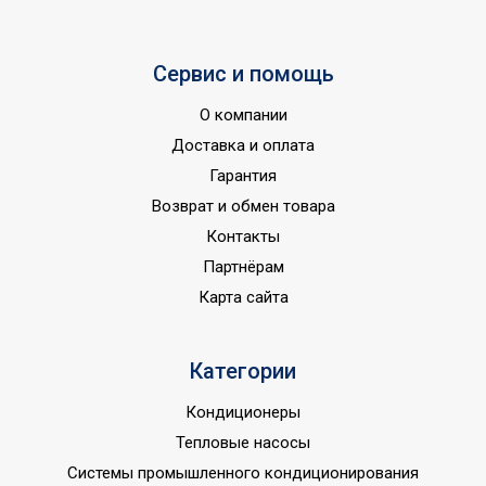
Количество скоростей
1
Встроенный датчик
Сервис и помощь
Нет
движения
О компании
Вес товара (нетто)
0.43
Доставка и оплата
Макс. потребляемая
Гарантия
15
мощность, Вт
Возврат и обмен товара
Авто включение/
Контакты
отключение по уровню
Да
Партнёрам
влажности
Карта сайта
Датчик контроля
Да
влажности
Категории
Индикация включения
Да
Вариант размещения
Универсальное
Кондиционеры
Набор крепежных
Тепловые насосы
Да
элементов в комплекте
Системы промышленного кондиционирования