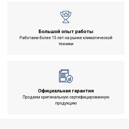
Wi-Fi модуль
Доп.опция
Частота вращения
2550
Глубина товара
9.4
Большой опыт работы
Срок службы
5 лет
Работаем более 15 лет на рынке климатической
Максимальное время
техники
0.4
установки таймера
Защита от
перегрева;Индикация
включения;Класс
УТП
пылевлагозащищенности
IPX4;Работает с умным
Официальная гарантия
домом
Продаем оригинальную сертифицированную
Ширина товара
15
продукцию
Эффективен для помещ.
6
площадью до
Тип вентилятора
Вытяжной