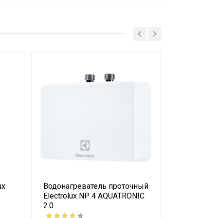
ux
Водонагреватель проточный
Водонагрев
Electrolux NP 4 AQUATRONIC
EWH 30 M
2.0