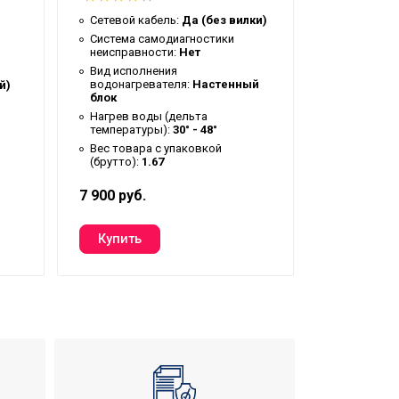
Количеств
элементов
Сетевой кабель:
Да (без вилки)
Режим Sma
Система самодиагностики
неисправности:
Нет
Предохран
давления:
Вид исполнения
водонагревателя:
Настенный
й)
Сетевой к
блок
Управлени
Нагрев воды (дельта
приложения
температуры):
30° - 48°
доступна
съемного 
Вес товара с упаковкой
(брутто):
1.67
7 900 руб.
14 990 руб