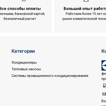
Все способы оплаты
Большой опыт рабо
личными, банковской картой,
Работаем более 15 лет н
безналичный расчет
рынке климатической техн
Категории
К
Кондиционеры
Тепловые насосы
фе
Системы промышленного кондиционирования
пр
электронагреватель (ТЭН)
Вз