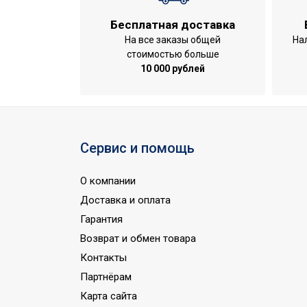
Тип дисплея
Нет
Бесплатная доставка
Цвет корпуса
Белый
На все заказы общей
На
Резьба входного патрубка
G3/4
стоимостью больше
10 000 рублей
Ширина упаковки товара
60
Поворот дисплея
Нет
Резьба выходного
G3/4
патрубка
Сервис и помощь
Аудио колонка
Нет
Бренд
Electrolux
О компании
Макс. потребляемая
Доставка и оплата
3
мощность
Гарантия
Функция 'быстрый
Возврат и обмен товара
Нет
нагрев'
Контакты
Тип нагревательного
Партнёрам
Трубчатый 
элемента
Карта сайта