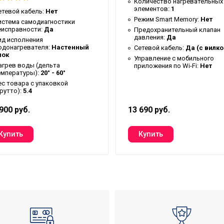
Количество нагревательных
элементов:
1
етевой кабель:
Нет
Режим Smart Memory:
Нет
истема самодиагностики
еисправности:
Да
Предохранительный клапан
давления:
Да
ид исполнения
одонагревателя:
Настенный
Сетевой кабель:
Да (с вилко
лок
Управление c мобильного
агрев воды (дельта
приложения по Wi-Fi:
Нет
емпературы):
20° - 60°
ес товара с упаковкой
брутто):
5.4
900 руб.
13 690 руб.
ый талон