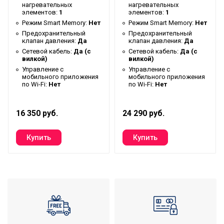
нагревательных
нагревательных
Инверторная технология
Нет
элементов:
1
элементов:
1
Режим Smart Memory:
Нет
Режим Smart Memory:
Нет
Вес товара с упаковкой
27.39
Предохранительный
Предохранительный
(брутто)
клапан давления:
Да
клапан давления:
Да
Сетевой кабель:
Да (с
Сетевой кабель:
Да (с
Демо режим
Нет
вилкой)
вилкой)
Управление c
Управление c
Форма корпуса
Круглая
мобильного приложения
мобильного приложения
по Wi-Fi:
Нет
по Wi-Fi:
Нет
Мин. температура воды
30
Тип подключения
Нижнее
16 350 руб.
24 290 руб.
Высота упаковки товара
77
Время нагрева воды от
254
10°С до 75°С
Таймер на включение
Нет
Расчетное количество
человек для принятия
3
душа (при среднем
расходе)