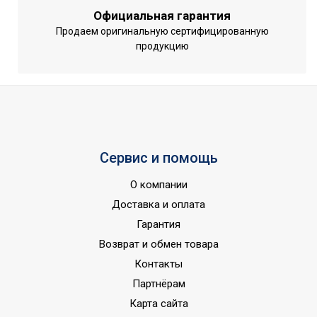
1.5
мощность
Официальная гарантия
Функция 'быстрый
Продаем оригинальную сертифицированную
Нет
продукцию
нагрев'
Тип нагревательного
Трубчатый
элемента
электронагреватель (ТЭН)
Режим ЭКО
Да
Материал
нагревательного
Медь
Сервис и помощь
элемента
О компании
Гарантийный срок
2 года
Доставка и оплата
Серия
Quantum Pro
Гарантия
Встроенные часы
Нет
Возврат и обмен товара
Высота товара
75.8
Контакты
Wi-Fi модуль
Нет
Партнёрам
Количество баков
1
Карта сайта