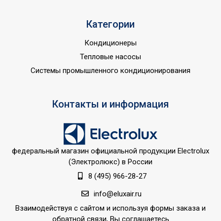
Глубина товара
46.2
Срок службы
8 лет
Категории
Разъем для
Кондиционеры
подключения аудио
нет
Тепловые насосы
колонки
Системы промышленного кондиционирования
Внутреннее покрытие
Эмаль
бака
Контакты и информация
Объем внутреннего бака
73
Защита от коррозии;Защита 
накипи;Защита от
перегрева;Индикация
федеральный магазин официальной продукции Electrolux
включения;Индикация
(Электролюкс) в России
текущей
8 (495) 966-28-27
УТП
температуры;Индикация
температуры нагрева;Класс
info@eluxair.ru
пылевлагозащищенности
Взаимодействуя с сайтом и используя формы заказа и
IPX4;Механический
обратной связи, Вы соглашаетесь