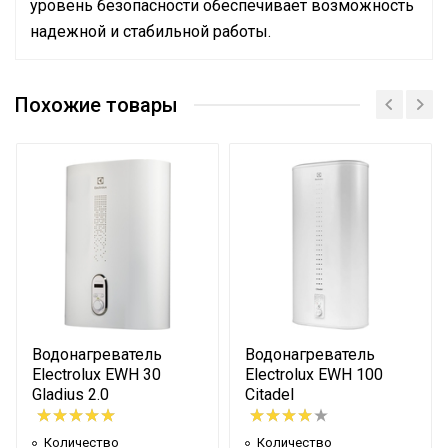
уровень безопасности обеспечивает возможность
надежной и стабильной работы.
Руководство по эксплуатации
Количество
Сертификат
нагревательных
1
Похожие товары
Сертификат
элементов
Режим Smart Memory
Нет
Предохранительный
Да
клапан давления
Сетевой кабель
Да (с вилкой)
Управление c
мобильного приложения
Нет
по Wi-Fi
Водонагреватель
Водонагреватель
Система
Electrolux EWH 30
Electrolux EWH 100
самодиагностики
Нет
Gladius 2.0
Citadel
неисправности
Тип термостата
Механический
Количество
Количество