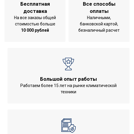
Бесплатная
Все способы
Гарантийный документ
Гарантийный талон
доставка
оплаты
Глубина упаковки товара
47
На все заказы общей
Наличными,
Гарантия на внутренний
стоимостью больше
банковской картой,
60
бак
10 000 рублей
безналичный расчет
Тип дисплея
Нет
Цвет корпуса
Белый
Резьба входного
1/2
патрубка
Ширина упаковки товара
51
Большой опыт работы
Поворот дисплея
Нет
Работаем более 15 лет на рынке климатической
техники
Резьба выходного
1/2
патрубка
Аудио колонка
Нет
Бренд
Electrolux
Макс. потребляемая