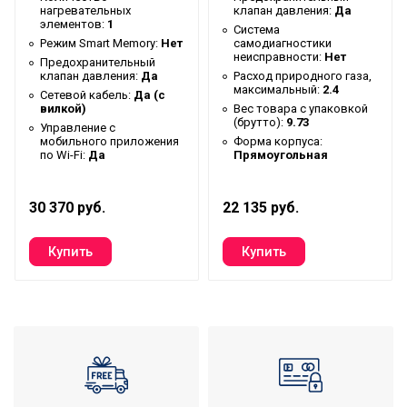
нагревательных
клапан давления:
Да
Инверторная технология
Нет
элементов:
1
Система
Режим Smart Memory:
Нет
самодиагностики
Вес товара с упаковкой
неисправности:
Нет
23.7
Предохранительный
(брутто)
клапан давления:
Да
Расход природного газа,
максимальный:
2.4
Сетевой кабель:
Да (с
Демо режим
Нет
вилкой)
Вес товара с упаковкой
(брутто):
9.73
Управление c
Форма корпуса
Прямоугольная
мобильного приложения
Форма корпуса:
по Wi-Fi:
Да
Прямоугольная
Мин. температура воды
35
Тип подключения
Боковое/Нижнее
30 370 руб.
22 135 руб.
Высота упаковки товара
61.5
Время нагрева воды от
180
10°С до 75°С
Таймер на включение
Да
Расчетное количество
человек для принятия
3
душа (при среднем
расходе)