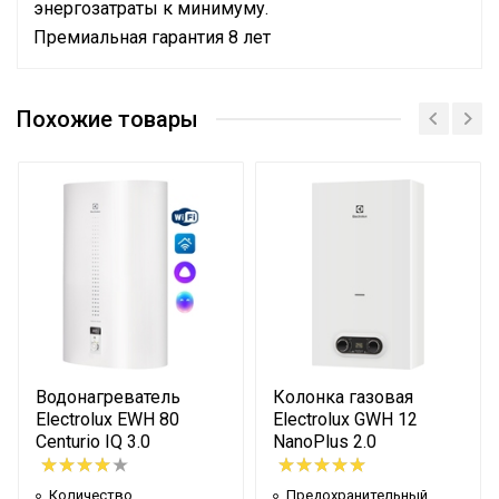
энергозатраты к минимуму.
Премиальная гарантия 8 лет
Руководство по эксплуатации
Количество
Сертификат
нагревательных
1
Похожие товары
Сертификат
элементов
Сертификат
Режим Smart Memory
Нет
Предохранительный
Да
клапан давления
Сетевой кабель
Да (с вилкой)
Управление c
мобильного приложения
Нет
по Wi-Fi
Водонагреватель
Колонка газовая
Система
Electrolux EWH 80
Electrolux GWH 12
самодиагностики
Нет
Centurio IQ 3.0
NanoPlus 2.0
неисправности
Тип термостата
Электронный
Количество
Предохранительный