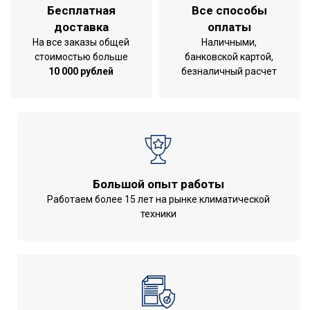
Бесплатная
Все способы
Гарантийный документ
Гарантийный талон
доставка
оплаты
Глубина упаковки товара
37
На все заказы общей
Наличными,
Гарантия на внутренний
стоимостью больше
банковской картой,
96
бак
10 000 рублей
безналичный расчет
Тип дисплея
Светящиеся цифры
Цвет корпуса
Серебристый
Резьба входного
1/2
патрубка
Ширина упаковки товара
95
Большой опыт работы
Поворот дисплея
Нет
Работаем более 15 лет на рынке климатической
техники
Резьба выходного
1/2
патрубка
Аудио колонка
Нет
Бренд
Electrolux
Макс. потребляемая