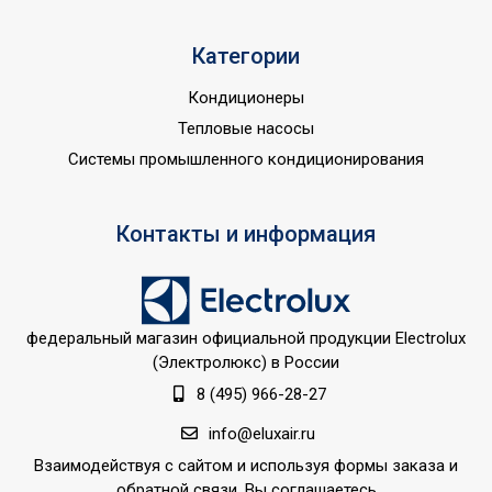
Количество баков
2
Глубина товара
35
Категории
Срок службы
10 лет
Кондиционеры
Разъем для
Тепловые насосы
подключения аудио
нет
Системы промышленного кондиционирования
колонки
Внутреннее покрытие
Нержавеющая сталь
бака
Контакты и информация
Объем внутреннего бака
73
Защита от
коррозии;Защита от
федеральный магазин официальной продукции Electrolux
накипи;Защита от
(Электролюкс) в России
перегрева;Индикация
8 (495) 966-28-27
включения;Индикация
мощности
info@eluxair.ru
нагрева;Индикация
Взаимодействуя с сайтом и используя формы заказа и
текущей
обратной связи, Вы соглашаетесь