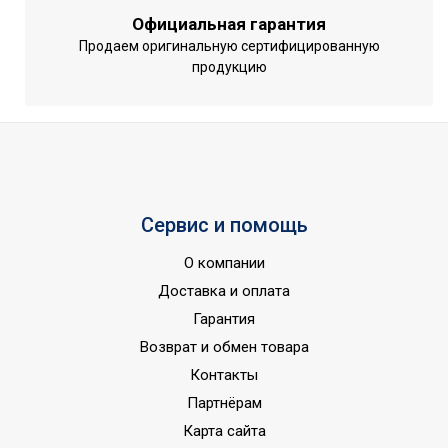
2
мощность
Официальная гарантия
Функция 'быстрый
Продаем оригинальную сертифицированную
Да
продукцию
нагрев'
Трубчатый
Тип нагревательного
электронагреватель
элемента
(ТЭН)
Режим ЭКО
Да
Материал
Сервис и помощь
нагревательного
Медь
элемента
О компании
Доставка и оплата
Гарантийный срок
2 года
Гарантия
Серия
Royal Flash
Возврат и обмен товара
Встроенные часы
Нет
Контакты
Высота товара
89
Партнёрам
Wi-Fi модуль
Нет
Карта сайта