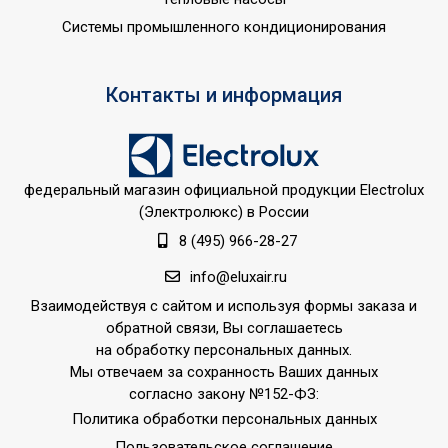
Ширина товара
88.9
Системы промышленного кондиционирования
Цвет корпуса внешнего
Белый
блока
Контакты и информация
Мин.
производительность
2.29
охлаждения
Эффективен для помещ.
федеральный магазин официальной продукции Electrolux
80
площадью до
(Электролюкс) в России
8 (495) 966-28-27
Макс. длина магистрали
70
(трассы)
info@eluxair.ru
Регулировка
Взаимодействуя с сайтом и используя формы заказа и
температуры
Да
обратной связи, Вы соглашаетесь
охлаждения
на обработку персональных данных.
Мы отвечаем за сохранность Ваших данных
Класс
A++
согласно закону №152-ФЗ:
энергоэффективности
Политика обработки персональных данных
Функция ионизации
Нет
Пользовательское соглашение