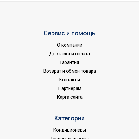
Авторестарт при
отключении
питания;Гарантия 3
года;Инверторная
технология;Класс
Сервис и помощь
пылевлагозащищенности
О компании
IPX0;Класс
энергоэффективности
Доставка и оплата
A++;Память заданных
Гарантия
УТП
параметров
Возврат и обмен товара
работы;Режим
Контакты
SLEEP;Режим
Партнёрам
автоочистки;Режим
Карта сайта
обогрева;Режим
осушения;Система
самодиагностики
Категории
неисправности;Функция
интенсивного
Кондиционеры
охлаждения
Тепловые насосы