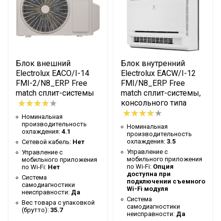
по Wi-Fi
Система
самодиагностики
Да
неисправности
Вес товара с упаковкой
Блок внешний
Блок внутренний
55.5
(брутто)
Electrolux EACO/I-14
Electrolux EACW/I-12
FMI-2/N8_ERP Free
FMI/N8_ERP Free
Мин. рабочая
match сплит-системы
match сплит-системы,
температура воздуха для
-22
консольного типа
внешнего блока
Номинальная
производительность
Номинальная
Коэффициент
охлаждения:
4.1
производительность
энергоэффективности
3,77/4,31
охлаждения:
3.5
Сетевой кабель:
Нет
EER/COP
Управление c
Управление c
мобильного приложения
мобильного приложения
Высота упаковки товара
73.7
по Wi-Fi:
Опция
по Wi-Fi:
Нет
доступна при
Система
подключении съемного
Гарантийный документ
Гарантийный талон
самодиагностики
Wi-Fi модуля
неисправности:
Да
Глубина упаковки товара
45.6
Система
Вес товара с упаковкой
самодиагностики
(брутто):
35.7
Высота внешнего блока
0.654
неисправности:
Да