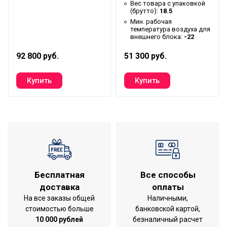
Вес товара с упаковкой
Макс. рабочая
(брутто):
18.5
температура воздуха для
43
Мин. рабочая
температура воздуха для
внешнего блока
внешнего блока:
-22
Ширина упаковки товара
103.2
92 800 руб.
51 300 руб.
Память заданных
Да
параметров работы
Глубина внешнего блока
0.34
Бренд
Electrolux
Авторестарт при
Да
отключении питания
Макс. потребляемая
2.12
мощность
Бесплатная
Все способы
Тип блока
Внешний
доставка
оплаты
На все заказы общей
Наличными,
Мощность кондиционера
28 000
стоимостью больше
банковской картой,
(охлаждение),BTU
10 000 рублей
безналичный расчет