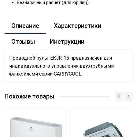
Безналичный расчет (для юр.лиц)
Описание
Характеристики
Отзывы
Инструкции
Проводной пульт EKJR-15 предназначен для
индивидуального управления двухтрубными
фанкойлами серии CARRYCOOL.
Штрихкод
Бренд
ELECTROLUX
Похожие товары
Применение и
Для напольно-потолочных
соответствие
фанкойлов Electrolux EFF
Серия
CARRYCOOL