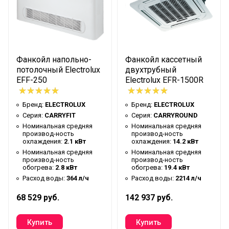
Фанкойл напольно-
Фанкойл кассетный
потолочный Electrolux
двухтрубный
EFF-250
Electrolux EFR-1500R
Бренд:
ELECTROLUX
Бренд:
ELECTROLUX
Серия:
CARRYFIT
Серия:
CARRYROUND
Номинальная средняя
Номинальная средняя
производ-ность
производ-ность
охлаждения:
2.1 кВт
охлаждения:
14.2 кВт
Номинальная средняя
Номинальная средняя
производ-ность
производ-ность
обогрева:
2.8 кВт
обогрева:
19.4 кВт
Расход воды:
364 л/ч
Расход воды:
2214 л/ч
68 529 руб.
142 937 руб.