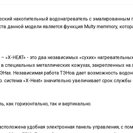
рический накопительный водонагреватель с эмалированным
тв данной модели является функция Multy memmory, котор
 «X-HEAT» - это два независимых «сухих» нагревательны
 в специальных металлических кожухах, закрепленных на ф
ТЭНах. Независимая работа ТЭНов дает возможность водо
.о. система «X-Heat» значительно увеличивает срок службы
, как горизонтально, так и вертикально.
расположена удобная электронная панель управления, с п