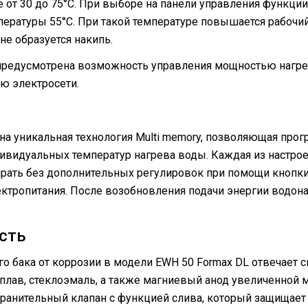
е от 30 до 75°С. При выборе на панели управления функц
мпературы 55°С. При такой температуре повышается рабочи
не образуется накипь.
предусмотрена возможность управления мощностью нагрев
ю электросети.
на уникальная технология Multi memory, позволяющая про
ндивидуальных температур нагрева воды. Каждая из настр
ирать без дополнительных регулировок при помощи кнопки
ктропитания. После возобновления подачи энергии водон
сть
 бака от коррозии в модели EWH 50 Formax DL отвечает сис
лав, стеклоэмаль, а также магниевый анод увеличенной 
ранительный клапан с функцией слива, который защищает