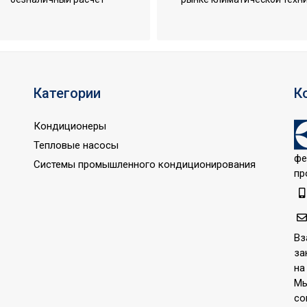
я цифры
Категории
К
Кондиционеры
Тепловые насосы
фе
Системы промышленного кондиционирования
пр
Вз
за
на
Мы
со