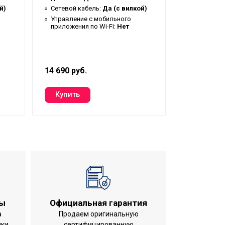
й)
Сетевой кабель:
Да (с вилкой)
Сетевой к
Управление c мобильного
Управлени
приложения по Wi-Fi:
Нет
приложения
14 690 руб.
8 320 руб.
ты
Официальная гарантия
а
Продаем оригинальную
ики
сертифицированную