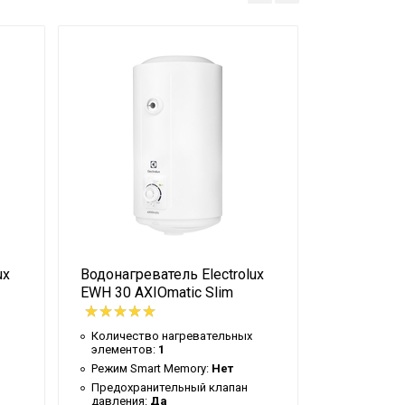
ux
Водонагреватель Electrolux
Водонагрев
EWH 30 AXIOmatic Slim
EWH 10 Q-
Количество нагревательных
Количеств
элементов:
1
элементов
Режим Smart Memory:
Нет
Режим Sma
Предохранительный клапан
Предохран
давления:
Да
давления: