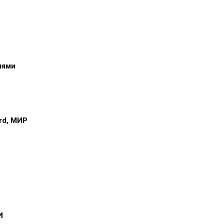
иями
ard, МИР
и