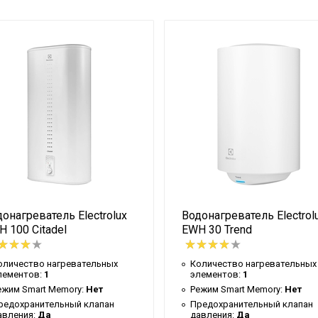
й)
ый
онагреватель Electrolux
Водонагреватель Electrol
 100 Citadel
EWH 30 Trend
оличество нагревательных
Количество нагревательных
лементов:
1
элементов:
1
ежим Smart Memory:
Нет
Режим Smart Memory:
Нет
редохранительный клапан
Предохранительный клапан
ьная
авления:
Да
давления:
Да