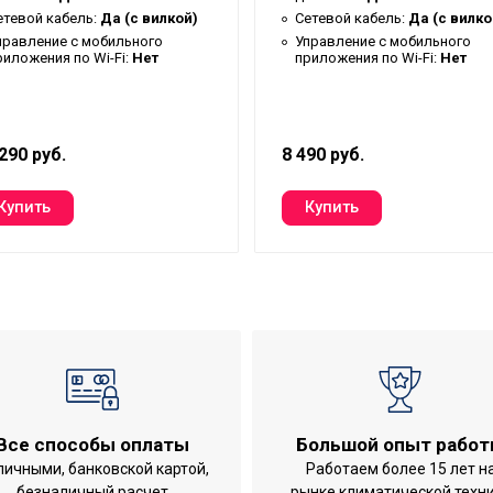
етевой кабель:
Да (с вилкой)
Сетевой кабель:
Да (с вилко
правление c мобильного
Управление c мобильного
риложения по Wi-Fi:
Нет
приложения по Wi-Fi:
Нет
ижнее
290 руб.
8 490 руб.
й талон
Все способы оплаты
Большой опыт рабо
личными, банковской картой,
Работаем более 15 лет н
безналичный расчет
рынке климатической техн