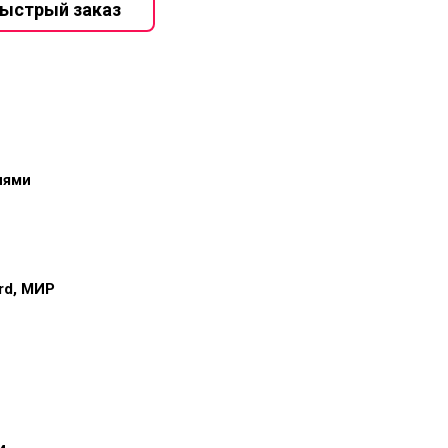
иями
ard, МИР