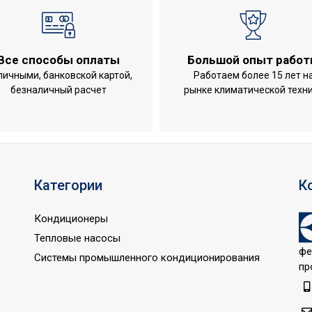
Все способы оплаты
Большой опыт рабо
от включения без воды;Защита от перегрева;Индикация в
личными, банковской картой,
Работаем более 15 лет н
;Класс пылевлагозащищенности IPX4;Цифровой дисплей
безналичный расчет
рынке климатической техн
Категории
К
Кондиционеры
Тепловые насосы
фе
Системы промышленного кондиционирования
пр
нное