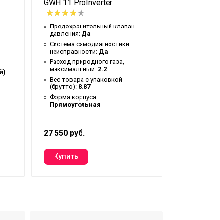
GWH 11 ProInverter
Electrolu
2.0
Предохранительный клапан
давления:
Да
Сетевой к
Система самодиагностики
Система с
неисправности:
Да
неисправн
Расход природного газа,
Вид испол
максимальный:
2.2
водонагре
й)
блок
Вес товара с упаковкой
(брутто):
8.87
Нагрев во
температу
Форма корпуса:
Прямоугольная
Вес товар
(брутто):
1
27 550 руб.
7 900 руб.