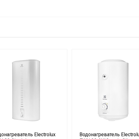
вилки)
ый блок
йный талон
онагреватель Electrolux
Водонагреватель Electrol
еся цифры