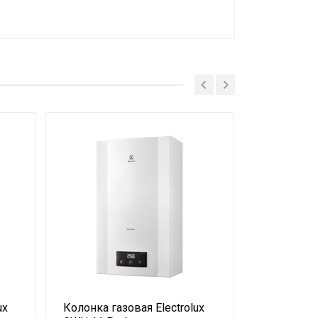
ux
Колонка газовая Electrolux
Водонагре