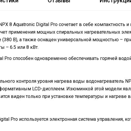
истики
Отзывы
Инструкци
X 8 Aquatronic Digital Pro сочетает в себе компактность
 счет применения мощных спиральных нагревательных эле
е (380 В), а также оснащен универсальной мощностью – пр
 – 6.5 или 8 кВт.
ital Pro способен одновременно обеспечивать горячей водо
ьного контроля уровня нагрева воды водонагреватель NPX 8
ормативным LCD-дисплеем. Изюминкой этой модели являет
ится виден только при установке температуры и нагреве 
igital Pro используется электронная система управления, 