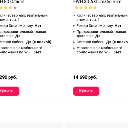
 80 Citadel
EWH 30 AXIOmatic Slim
оличество нагревательных
Количество нагревательных
лементов:
1
элементов:
1
ежим Smart Memory:
Нет
Режим Smart Memory:
Нет
редохранительный клапан
Предохранительный клапан
авления:
Да
давления:
Да
x
етевой кабель:
Да (с вилкой)
Сетевой кабель:
Да (с вилко
правление c мобильного
Управление c мобильного
риложения по Wi-Fi:
Нет
приложения по Wi-Fi:
Нет
но-пружинный
290 руб.
14 690 руб.
NIC DIGITAL PRO