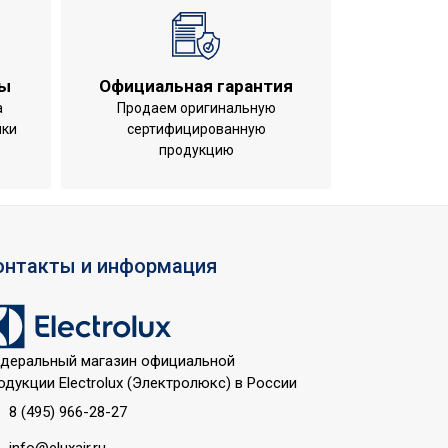
ты
Официальная гарантия
ключения;Индикация температуры
а
Продаем оригинальную
ики
сертифицированную
продукцию
онтакты и информация
деральный магазин официальной
одукции Electrolux (Электролюкс) в России
8 (495) 966-28-27