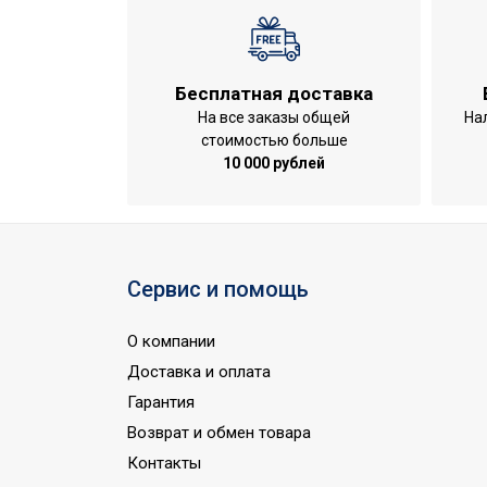
Глубина товара
8.5
Срок службы
5 лет
Бесплатная доставка
Защита 
УТП
На все заказы общей
На
нагрева
стоимостью больше
Ширина товара
19.1
10 000 рублей
Количество режимов
2
нагрева
Регулировка температуры
Да
Сервис и помощь
Макс. производительность
3.5
л/мин
О компании
Точность установки
1,0 °С
Доставка и оплата
температуры
Гарантия
Автоматическое включение
Да
Возврат и обмен товара
при подаче воды
Контакты
Вид управления
Электро