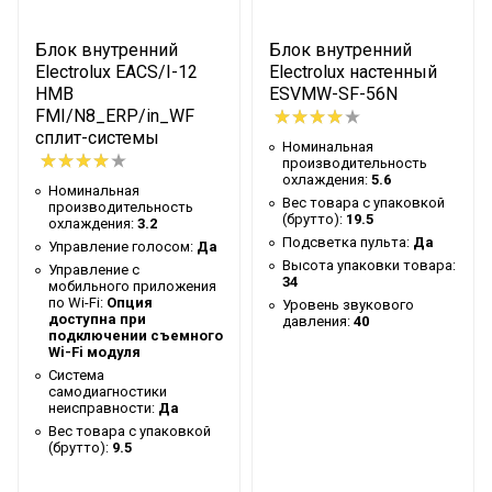
по Wi-Fi
Вес товара с упаковкой
Блок внутренний
Блок внутренний
10
(брутто)
Electrolux EACS/I-12
Electrolux настенный
HMB
ESVMW-SF-56N
Таймер на отключение
Да
FMI/N8_ERP/in_WF
сплит-системы
Высота упаковки товара
12
Номинальная
производительность
Цвет декоративной
охлаждения:
5.6
Белый
Номинальная
панели
Вес товара с упаковкой
производительность
(брутто):
19.5
охлаждения:
3.2
Таймер на включение
Да
Подсветка пульта:
Да
Управление голосом:
Да
Высота упаковки товара:
Управление c
Глубина упаковки товара
102.8
34
мобильного приложения
по Wi-Fi:
Опция
Уровень звукового
Ширина упаковки товара
105
доступна при
давления:
40
подключении съемного
Бренд
Electrolux
Wi-Fi модуля
Система
Макс. потребляемая
0.05
самодиагностики
мощность
неисправности:
Да
Вес товара с упаковкой
Тип блока
Кассетный
(брутто):
9.5
Мощность кондиционера
24 000