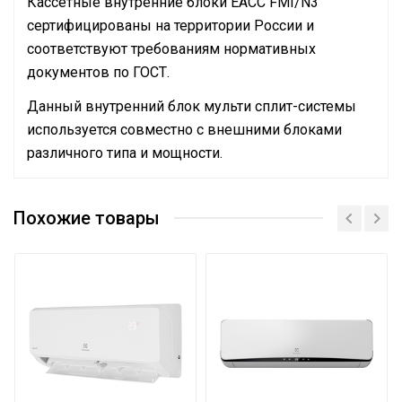
Кассетные внутренние блоки EACC FMI/N3
сертифицированы на территории России и
соответствуют требованиям нормативных
документов по ГОСТ.
Данный внутренний блок мульти сплит-системы
используется совместно с внешними блоками
различного типа и мощности.
Руководство по эксплуатации
Номинальная
производительность
7.1
Похожие товары
охлаждения
для внутренних блоков
Применение и
кассетного типа
соответствие
EACC/I-24 FMI/N3_ERP
Сетевой кабель
Нет
Управление c
мобильного приложения
Нет