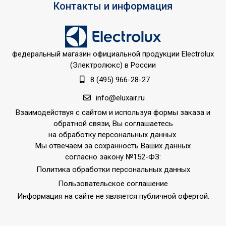
50
Контакты и информация
в режиме нагрева
Потребляемая мощность
50
в режиме охлаждения
Напряжение
федеральный магазин официальной продукции Electrolux
220 - 240
электропитания, В
(Электролюкс) в России
8 (495) 966-28-27
Класс
IPX0
пылевлагозащищенности
info@eluxair.ru
Страна показа
Россия
Взаимодействуя с сайтом и используя формы заказа и
обратной связи, Вы соглашаетесь
Страна производства
КНР
на обработку персональных данных.
Мы отвечаем за сохранность Ваших данных
согласно закону №152-ФЗ:
Политика обработки персональных данных
Пользовательское соглашение
Информация на сайте не является публичной офертой.