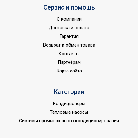
Сервис и помощь
Базовая мощность
кондиционера
24 000
О компании
(охлаждение),BTU
Доставка и оплата
Макс.
Гарантия
производительность
7.1
Возврат и обмен товара
охлаждения
Контакты
Цифровой дисплей
Да
Партнёрам
Режим SLEEP
Да
Карта сайта
Макс.
производительность
8
Категории
обогрева
Производительность по
Кондиционеры
1280
воздуху
Тепловые насосы
Набор крепежных
Системы промышленного кондиционирования
Нет
элементов в комплекте
Потребляемая мощность