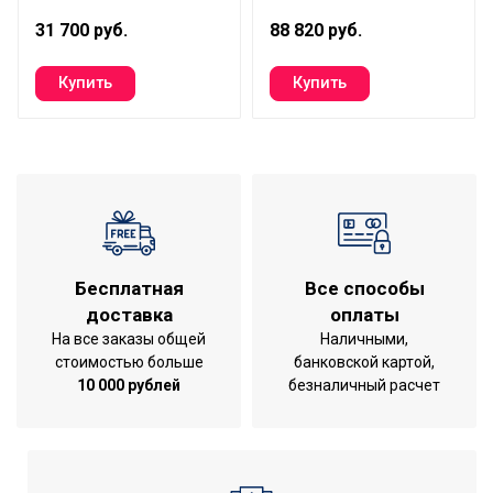
(охлаждение),BTU
31 700 руб.
88 820 руб.
Гарантийный срок
3 года
Серия
Super Match ERP
Высота товара
6
Уровень шума внутр.
36
блока
Ширина декоративной
0.84
панели
Хладагент
R410a
Бесплатная
Все способы
Глубина товара
95
доставка
оплаты
На все заказы общей
Наличными,
Срок службы
10 лет
стоимостью больше
банковской картой,
Ширина товара
95
10 000 рублей
безналичный расчет
Глубина декоративной
0.95
панели
Эффективен для помещ.
70